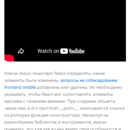
Ключи (keys) помогают React определять, какие
элементы были изменены,
вопросы на собеседовании
frontend middle
добавлены или удалены. Их необходимо
указывать, чтобы React мог сопоставлять элементы
массива с течением времени. При создании объекта
через new, в его прототип __proto__ записывается ссылка
из prototype функции-конструктора. Несмотря на
разнообразие библиотек и инструментов, важно
понимать, что каждая из них имеет свои особенности и