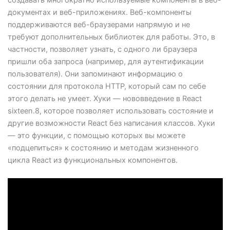
документах и веб-приложениях. Веб-компоненты
поддерживаются веб-браузерами напрямую и не
требуют дополнительных библиотек для работы. Это, в
частности, позволяет узнать, с одного ли браузера
пришли оба запроса (например, для аутентификации
пользователя). Они запоминают информацию о
состоянии для протокола HTTP, который сам по себе
этого делать не умеет. Хуки — нововведение в React
sixteen.8, которое позволяет использовать состояние и
другие возможности React без написания классов. Хуки
— это функции, с помощью которых вы можете
«подцепиться» к состоянию и методам жизненного
цикла React из функциональных компонентов.