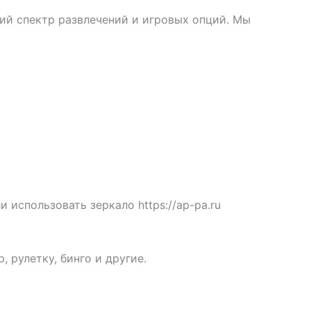
ий спектр развлечений и игровых опций. Мы
 использовать зеркало https://ap-pa.ru
 рулетку, бинго и другие.