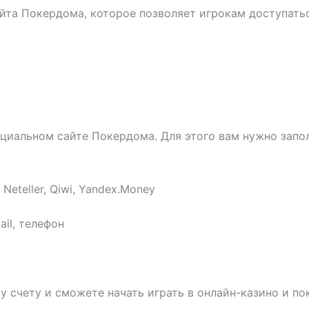
йта Покердома, которое позволяет игрокам доступатьс
циальном сайте Покердома. Для этого вам нужно запо
 Neteller, Qiwi, Yandex.Money
il, телефон
 счету и сможете начать играть в онлайн-казино и по