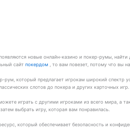
 появляются новые онлайн-казино и покер-румы, найт
льный сайт
покердом
, то вам повезет, потому что вы н
р-рум, который предлагает игрокам широкий спектр усл
лассических слотов до покера и других карточных игр.
можете играть с другими игроками из всего мира, а т
 затем выбрать игру, которая вам понравилась.
ресурс, который обеспечивает безопасность и конфиде