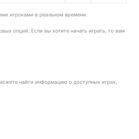
ими игроками в реальном времени.
вых опций. Если вы хотите начать играть, то вам
 можете найти информацию о доступных играх,