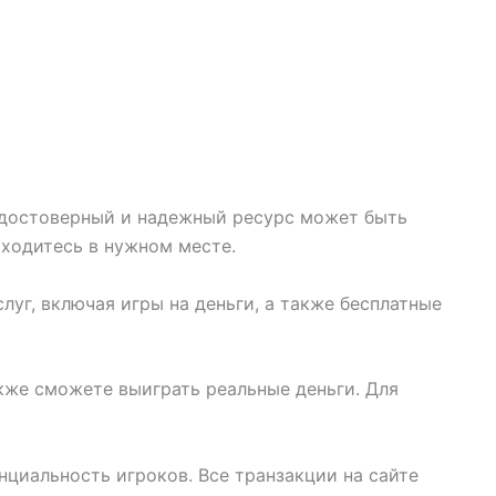
и достоверный и надежный ресурс может быть
аходитесь в нужном месте.
уг, включая игры на деньги, а также бесплатные
акже сможете выиграть реальные деньги. Для
нциальность игроков. Все транзакции на сайте