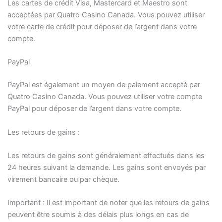
Les cartes de crédit Visa, Mastercard et Maestro sont
acceptées par Quatro Casino Canada. Vous pouvez utiliser
votre carte de crédit pour déposer de l’argent dans votre
compte.
PayPal
PayPal est également un moyen de paiement accepté par
Quatro Casino Canada. Vous pouvez utiliser votre compte
PayPal pour déposer de l’argent dans votre compte.
Les retours de gains :
Les retours de gains sont généralement effectués dans les
24 heures suivant la demande. Les gains sont envoyés par
virement bancaire ou par chèque.
Important : Il est important de noter que les retours de gains
peuvent être soumis à des délais plus longs en cas de