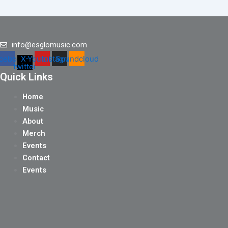
info@esglomusic.com
cebook
X-
Youtube
Instagram
Soundcloud
twitter
Quick Links
Home
Music
About
Merch
Events
Contact
Events