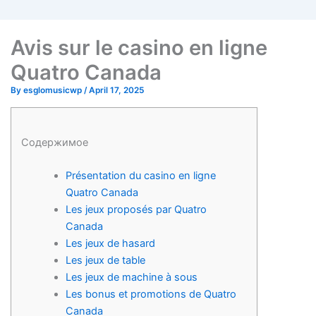
Avis sur le casino en ligne
Quatro Canada
By
esglomusicwp
/
April 17, 2025
Содержимое
Présentation du casino en ligne
Quatro Canada
Les jeux proposés par Quatro
Canada
Les jeux de hasard
Les jeux de table
Les jeux de machine à sous
Les bonus et promotions de Quatro
Canada