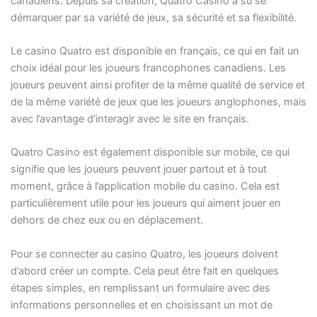
canadiens. Depuis sa création, Quatro Casino a su se
démarquer par sa variété de jeux, sa sécurité et sa flexibilité.
Le casino Quatro est disponible en français, ce qui en fait un
choix idéal pour les joueurs francophones canadiens. Les
joueurs peuvent ainsi profiter de la même qualité de service et
de la même variété de jeux que les joueurs anglophones, mais
avec l’avantage d’interagir avec le site en français.
Quatro Casino est également disponible sur mobile, ce qui
signifie que les joueurs peuvent jouer partout et à tout
moment, grâce à l’application mobile du casino. Cela est
particulièrement utile pour les joueurs qui aiment jouer en
dehors de chez eux ou en déplacement.
Pour se connecter au casino Quatro, les joueurs doivent
d’abord créer un compte. Cela peut être fait en quelques
étapes simples, en remplissant un formulaire avec des
informations personnelles et en choisissant un mot de