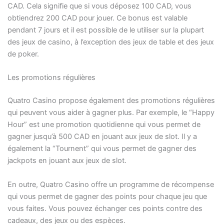
CAD. Cela signifie que si vous déposez 100 CAD, vous
obtiendrez 200 CAD pour jouer. Ce bonus est valable
pendant 7 jours et il est possible de le utiliser sur la plupart
des jeux de casino, à l’exception des jeux de table et des jeux
de poker.
Les promotions régulières
Quatro Casino propose également des promotions régulières
qui peuvent vous aider à gagner plus. Par exemple, le “Happy
Hour” est une promotion quotidienne qui vous permet de
gagner jusqu’à 500 CAD en jouant aux jeux de slot. Il y a
également la “Tournent” qui vous permet de gagner des
jackpots en jouant aux jeux de slot.
En outre, Quatro Casino offre un programme de récompense
qui vous permet de gagner des points pour chaque jeu que
vous faites. Vous pouvez échanger ces points contre des
cadeaux, des jeux ou des espèces.