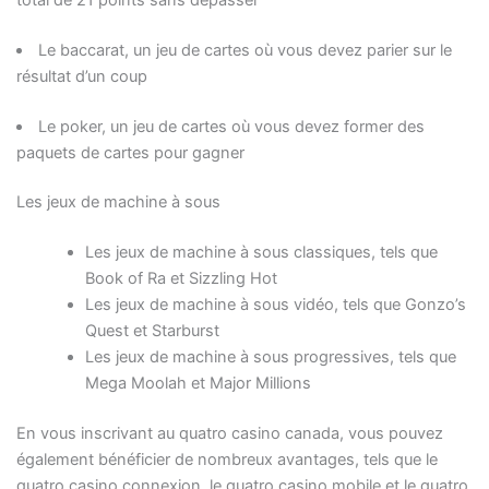
Le baccarat, un jeu de cartes où vous devez parier sur le
résultat d’un coup
Le poker, un jeu de cartes où vous devez former des
paquets de cartes pour gagner
Les jeux de machine à sous
Les jeux de machine à sous classiques, tels que
Book of Ra et Sizzling Hot
Les jeux de machine à sous vidéo, tels que Gonzo’s
Quest et Starburst
Les jeux de machine à sous progressives, tels que
Mega Moolah et Major Millions
En vous inscrivant au quatro casino canada, vous pouvez
également bénéficier de nombreux avantages, tels que le
quatro casino connexion, le quatro casino mobile et le quatro