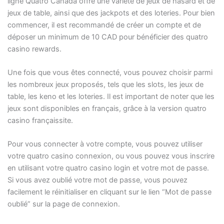
ligne Quatro Canada offre une variété de jeux de hasard et de
jeux de table, ainsi que des jackpots et des loteries. Pour bien
commencer, il est recommandé de créer un compte et de
déposer un minimum de 10 CAD pour bénéficier des quatro
casino rewards.
Une fois que vous êtes connecté, vous pouvez choisir parmi
les nombreux jeux proposés, tels que les slots, les jeux de
table, les keno et les loteries. Il est important de noter que les
jeux sont disponibles en français, grâce à la version quatro
casino françaissite.
Pour vous connecter à votre compte, vous pouvez utiliser
votre quatro casino connexion, ou vous pouvez vous inscrire
en utilisant votre quatro casino login et votre mot de passe.
Si vous avez oublié votre mot de passe, vous pouvez
facilement le réinitialiser en cliquant sur le lien “Mot de passe
oublié” sur la page de connexion.