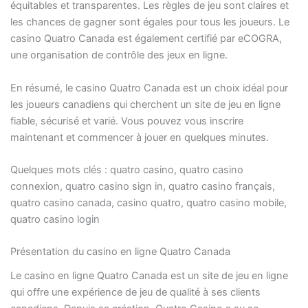
équitables et transparentes. Les règles de jeu sont claires et
les chances de gagner sont égales pour tous les joueurs. Le
casino Quatro Canada est également certifié par eCOGRA,
une organisation de contrôle des jeux en ligne.
En résumé, le casino Quatro Canada est un choix idéal pour
les joueurs canadiens qui cherchent un site de jeu en ligne
fiable, sécurisé et varié. Vous pouvez vous inscrire
maintenant et commencer à jouer en quelques minutes.
Quelques mots clés : quatro casino, quatro casino
connexion, quatro casino sign in, quatro casino français,
quatro casino canada, casino quatro, quatro casino mobile,
quatro casino login
Présentation du casino en ligne Quatro Canada
Le casino en ligne Quatro Canada est un site de jeu en ligne
qui offre une expérience de jeu de qualité à ses clients