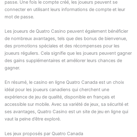
passe. Une fois le compte créé, les joueurs peuvent se
connecter en utilisant leurs informations de compte et leur
mot de passe.
Les joueurs de Quatro Casino peuvent également bénéficier
de nombreux avantages, tels que des bonus de bienvenue,
des promotions spéciales et des récompenses pour les
joueurs réguliers. Cela signifie que les joueurs peuvent gagner
des gains supplémentaires et améliorer leurs chances de
gagner.
En résumé, le casino en ligne Quatro Canada est un choix
idéal pour les joueurs canadiens qui cherchent une
expérience de jeu de qualité, disponible en français et
accessible sur mobile. Avec sa variété de jeux, sa sécurité et
ses avantages, Quatro Casino est un site de jeu en ligne qui
vaut la peine d’être exploré.
Les jeux proposés par Quatro Canada