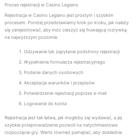
Proces rejestracji w Casino Legiano
Rejestracja w Casino Legiano jest prostym i szybkim
procesem. Poniżej przedstawiamy krok po kroku, jak należy
się zarejestrować, aby móc cieszyć się fruwającą rozrywką
na najwyższym poziomie.
Odzywanie lub zapytanie podstrony rejestracji
Wypełnienie formularza rejestracyjnego
Podanie danych osobowych
Akceptacja warunków i przepisów
Potwierdzenie rejestracji poprzez e-mail
Logowanie do konta
Rejestracja jest tak łatwa, jak mogłoby się wydawać, a jej
szybkie przeprowadzenie pozwoli na natychmiastowe
rozpoczęcie gry. Warto również pamiętać, aby dokładnie