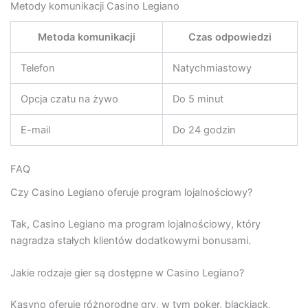
Metody komunikacji Casino Legiano
Metoda komunikacji
Czas odpowiedzi
Telefon
Natychmiastowy
Opcja czatu na żywo
Do 5 minut
E-mail
Do 24 godzin
FAQ
Czy Casino Legiano oferuje program lojalnościowy?
Tak, Casino Legiano ma program lojalnościowy, który
nagradza stałych klientów dodatkowymi bonusami.
Jakie rodzaje gier są dostępne w Casino Legiano?
Kasyno oferuje różnorodne gry, w tym poker, blackjack,