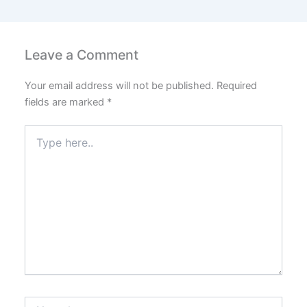
Leave a Comment
Your email address will not be published.
Required
fields are marked
*
Type
here..
Name*