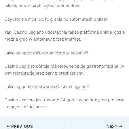
ruletkę oraz szeroki wybór automatów.
Czy istnieje możliwość grania na automatach online?
Tak, Casino Legiano udostępnia także platformę online, gdzie
można grać w automaty przez internet.
Jakie są opcje gastronomiczne w kasynie?
Casino Legiano oferuje różnorodne opcje gastronomiczne, w
tym restauracje oraz bary z przekąskami.
Jakie są godziny otwarcia Casino Legiano?
Casino Legiano jest otwarte 24 godziny na dobę, co pozwala
na grę o każdej porze.
PREVIOUS
NEXT