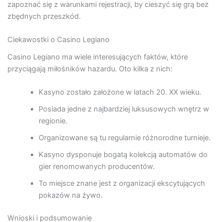
zapoznać się z warunkami rejestracji, by cieszyć się grą bez
zbędnych przeszkód.
Ciekawostki o Casino Legiano
Casino Legiano ma wiele interesujących faktów, które
przyciągają miłośników hazardu. Oto kilka z nich:
Kasyno zostało założone w latach 20. XX wieku.
Posiada jedne z najbardziej luksusowych wnętrz w
regionie.
Organizowane są tu regularnie różnorodne turnieje.
Kasyno dysponuje bogatą kolekcją automatów do
gier renomowanych producentów.
To miejsce znane jest z organizacji ekscytujących
pokazów na żywo.
Wnioski i podsumowanie