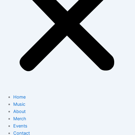
Home
Music
About
Merch
Events
Contact