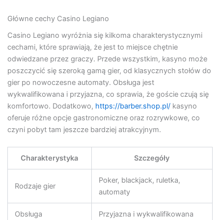
Główne cechy Casino Legiano
Casino Legiano wyróżnia się kilkoma charakterystycznymi
cechami, które sprawiają, że jest to miejsce chętnie
odwiedzane przez graczy. Przede wszystkim, kasyno może
poszczycić się szeroką gamą gier, od klasycznych stołów do
gier po nowoczesne automaty. Obsługa jest
wykwalifikowana i przyjazna, co sprawia, że goście czują się
komfortowo. Dodatkowo,
https://barber.shop.pl/
kasyno
oferuje różne opcje gastronomiczne oraz rozrywkowe, co
czyni pobyt tam jeszcze bardziej atrakcyjnym.
Charakterystyka
Szczegóły
Poker, blackjack, ruletka,
Rodzaje gier
automaty
Obsługa
Przyjazna i wykwalifikowana