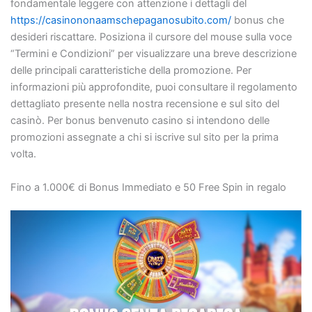
fondamentale leggere con attenzione i dettagli del
https://casinononaamschepaganosubito.com/
bonus che
desideri riscattare. Posiziona il cursore del mouse sulla voce
“Termini e Condizioni” per visualizzare una breve descrizione
delle principali caratteristiche della promozione. Per
informazioni più approfondite, puoi consultare il regolamento
dettagliato presente nella nostra recensione e sul sito del
casinò. Per bonus benvenuto casino si intendono delle
promozioni assegnate a chi si iscrive sul sito per la prima
volta.
Fino a 1.000€ di Bonus Immediato e 50 Free Spin in regalo