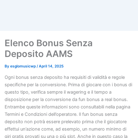
Elenco Bonus Senza
Deposito AAMS
By
esglomusicwp
/
April 14, 2025
Ogni bonus senza deposito ha requisiti di validità e regole
specifiche per la conversione. Prima di giocare con i bonus di
questo tipo, verifica sempre il wagering e il tempo a
disposizione per la conversione da fun bonus a real bonus.
Entrambe queste informazioni sono consultabili nella pagina
Termini e Condizioni dell’operatore. Il fun bonus senza
deposito non potrà essere prelevato prima che il giocatore
effettui un’azione come, ad esempio, un numero minimo di
giri gratis provati su una o più slot. Anche in questo caso la