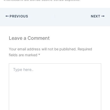
PREVIOUS
NEXT
Leave a Comment
Your email address will not be published.
Required
fields are marked
*
Type
here..