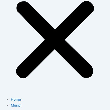
Home
Music