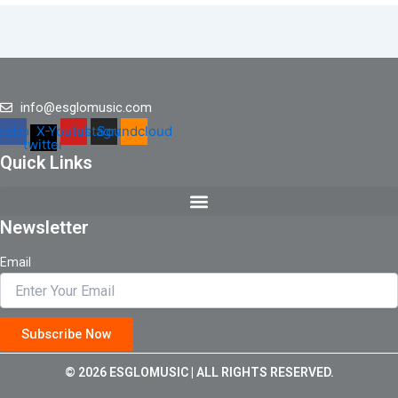
info@esglomusic.com
cebook
X-
Youtube
Instagram
Soundcloud
twitter
Quick Links
Newsletter
Email
Subscribe Now
© 2026 ESGLOMUSIC | ALL RIGHTS RESERVED.