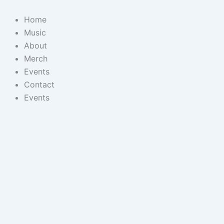
Skip
to
Home
content
Music
About
Merch
Events
Contact
Events