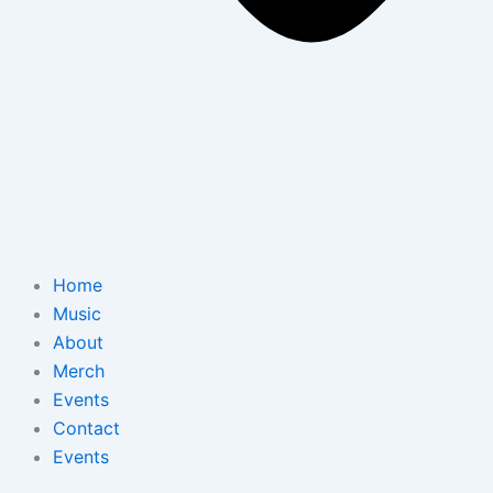
Home
Music
About
Merch
Events
Contact
Events