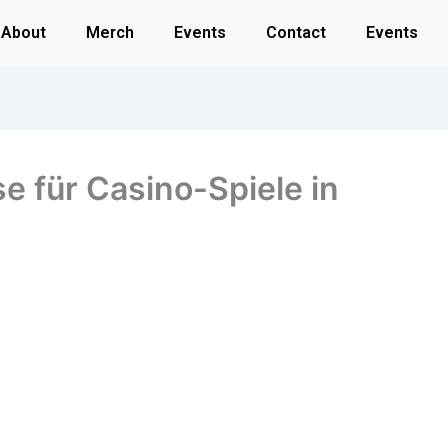
About
Merch
Events
Contact
Events
se für Casino-Spiele in