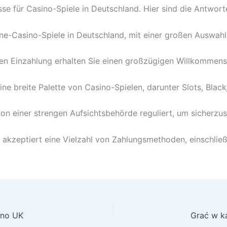
sse für Casino-Spiele in Deutschland. Hier sind die Antwort
line-Casino-Spiele in Deutschland, mit einer großen Auswah
sten Einzahlung erhalten Sie einen großzügigen Willkommen
ne breite Palette von Casino-Spielen, darunter Slots, Black
 von einer strengen Aufsichtsbehörde reguliert, um sicherzust
 akzeptiert eine Vielzahl von Zahlungsmethoden, einschlie
ino UK