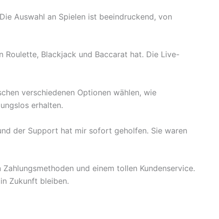
 Die Auswahl an Spielen ist beeindruckend, von
n Roulette, Blackjack und Baccarat hat. Die Live-
schen verschiedenen Optionen wählen, wie
ungslos erhalten.
 und der Support hat mir sofort geholfen. Sie waren
emen Zahlungsmethoden und einem tollen Kundenservice.
in Zukunft bleiben.