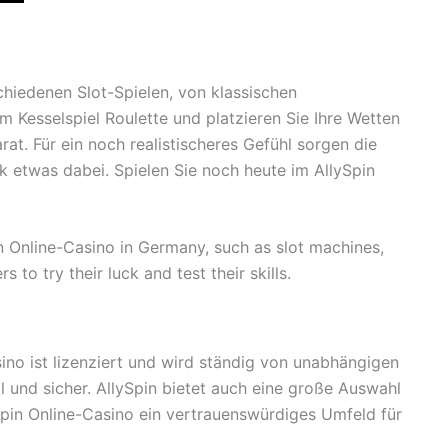
schiedenen Slot-Spielen, von klassischen
 Kesselspiel Roulette und platzieren Sie Ihre Wetten
t. Für ein noch realistischeres Gefühl sorgen die
k etwas dabei. Spielen Sie noch heute im AllySpin
n Online-Casino in Germany, such as slot machines,
to try their luck and test their skills.
sino ist lizenziert und wird ständig von unabhängigen
 und sicher. AllySpin bietet auch eine große Auswahl
Spin Online-Casino ein vertrauenswürdiges Umfeld für