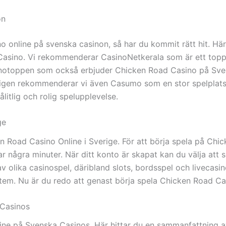
on
o online på svenska casinon, så har du kommit rätt hit. Hä
asino. Vi rekommenderar CasinoNetkerala som är ett topp
inotoppen som också erbjuder Chicken Road Casino på Sven
igen rekommenderar vi även Casumo som en stor spelplats 
itlig och rolig spelupplevelse.
ge
 Road Casino Online i Sverige. För att börja spela på Chi
r några minuter. När ditt konto är skapat kan du välja att s
v olika casinospel, däribland slots, bordsspel och livecasi
em. Nu är du redo att genast börja spela Chicken Road Cas
 Casinos
line på Svenska Casinos. Här hittar du en sammanfattning a