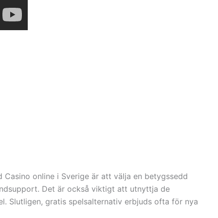
 Casino online i Sverige är att välja en betygssedd
undsupport. Det är också viktigt att utnyttja de
. Slutligen, gratis spelsalternativ erbjuds ofta för nya