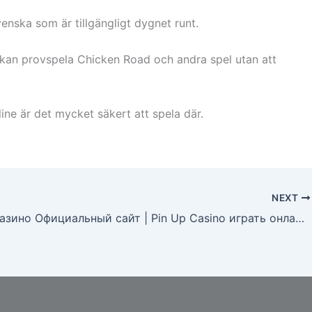
nska som är tillgängligt dygnet runt.
u kan provspela Chicken Road och andra spel utan att
line är det mycket säkert att spela där.
NEXT
Пин Ап Казино Официальный сайт | Pin Up Casino играть онлайн – Вход, Зеркало (2025)