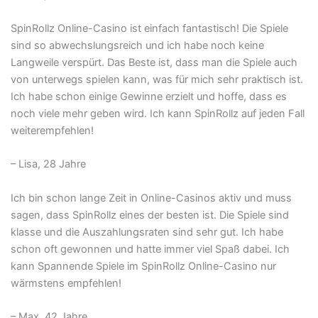
SpinRollz Online-Casino ist einfach fantastisch! Die Spiele
sind so abwechslungsreich und ich habe noch keine
Langweile verspürt. Das Beste ist, dass man die Spiele auch
von unterwegs spielen kann, was für mich sehr praktisch ist.
Ich habe schon einige Gewinne erzielt und hoffe, dass es
noch viele mehr geben wird. Ich kann SpinRollz auf jeden Fall
weiterempfehlen!
– Lisa, 28 Jahre
Ich bin schon lange Zeit in Online-Casinos aktiv und muss
sagen, dass SpinRollz eines der besten ist. Die Spiele sind
klasse und die Auszahlungsraten sind sehr gut. Ich habe
schon oft gewonnen und hatte immer viel Spaß dabei. Ich
kann Spannende Spiele im SpinRollz Online-Casino nur
wärmstens empfehlen!
– Max, 42 Jahre