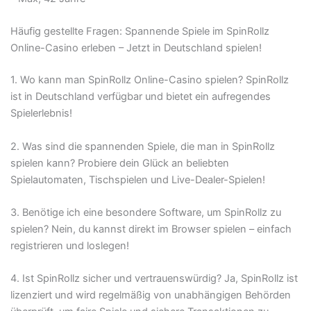
Häufig gestellte Fragen: Spannende Spiele im SpinRollz
Online-Casino erleben – Jetzt in Deutschland spielen!
1. Wo kann man SpinRollz Online-Casino spielen? SpinRollz
ist in Deutschland verfügbar und bietet ein aufregendes
Spielerlebnis!
2. Was sind die spannenden Spiele, die man in SpinRollz
spielen kann? Probiere dein Glück an beliebten
Spielautomaten, Tischspielen und Live-Dealer-Spielen!
3. Benötige ich eine besondere Software, um SpinRollz zu
spielen? Nein, du kannst direkt im Browser spielen – einfach
registrieren und loslegen!
4. Ist SpinRollz sicher und vertrauenswürdig? Ja, SpinRollz ist
lizenziert und wird regelmäßig von unabhängigen Behörden