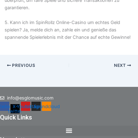
überprüft, um faire Spiele und sichere Transaktionen zu
garantieren.
5. Kann ich im SpinRollz Online-Casino um echtes Geld
spielen? Ja, melde dich an, zahle ein und genieße das
spannende Spielerlebnis mit der Chance auf echte Gewinne!
PREVIOUS
NEXT
info@esglomusic.com
cebook
X-
Youtube
Instagram
Soundcloud
twitter
Quick Links