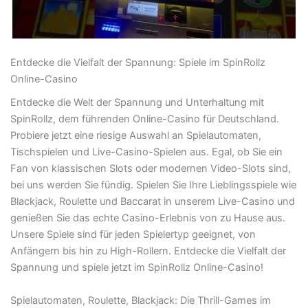
Entdecke die Vielfalt der Spannung: Spiele im SpinRollz
Online-Casino
Entdecke die Welt der Spannung und Unterhaltung mit
SpinRollz, dem führenden Online-Casino für Deutschland.
Probiere jetzt eine riesige Auswahl an Spielautomaten,
Tischspielen und Live-Casino-Spielen aus. Egal, ob Sie ein
Fan von klassischen Slots oder modernen Video-Slots sind,
bei uns werden Sie fündig. Spielen Sie Ihre Lieblingsspiele wie
Blackjack, Roulette und Baccarat in unserem Live-Casino und
genießen Sie das echte Casino-Erlebnis von zu Hause aus.
Unsere Spiele sind für jeden Spielertyp geeignet, von
Anfängern bis hin zu High-Rollern. Entdecke die Vielfalt der
Spannung und spiele jetzt im SpinRollz Online-Casino!
Spielautomaten, Roulette, Blackjack: Die Thrill-Games im