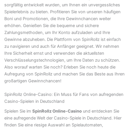
sorgfältig entwickelt wurden, um Ihnen ein unvergessliches
Spielerlebnis zu bieten. Profitieren Sie von unseren häufigen
Boni und Promotionen, die Ihre Gewinnchancen weiter
erhöhen. Genießen Sie die bequeme und sichere
Zahlungsmethoden, um Ihr Konto aufzuladen und Ihre
Gewinne abzuheben. Die Plattform von SpinRollz ist einfach
zu navigieren und auch für Anfänger geeignet. Wir nehmen
Ihre Sicherheit ernst und verwenden die aktuellsten
Verschlüsselungstechnologien, um Ihre Daten zu schützen.
Also worauf warten Sie noch? Erleben Sie noch heute die
Aufregung von SpinRollz und machen Sie das Beste aus Ihren
großartigen Gewinnchancen!
SpinRollz Online-Casino: Ein Muss für Fans von aufregenden
Casino-Spielen in Deutschland
Spielen Sie im
SpinRollz Online-Casino
und entdecken Sie
eine aufregende Welt der Casino-Spiele in Deutschland. Hier
finden Sie eine riesige Auswahl an Spielautomaten,