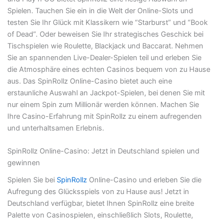
Spielen. Tauchen Sie ein in die Welt der Online-Slots und
testen Sie Ihr Glück mit Klassikern wie “Starburst” und “Book
of Dead”. Oder beweisen Sie Ihr strategisches Geschick bei
Tischspielen wie Roulette, Blackjack und Baccarat. Nehmen
Sie an spannenden Live-Dealer-Spielen teil und erleben Sie
die Atmosphäre eines echten Casinos bequem von zu Hause
aus. Das SpinRollz Online-Casino bietet auch eine
erstaunliche Auswahl an Jackpot-Spielen, bei denen Sie mit
nur einem Spin zum Millionär werden können. Machen Sie
Ihre Casino-Erfahrung mit SpinRollz zu einem aufregenden
und unterhaltsamen Erlebnis.
SpinRollz Online-Casino: Jetzt in Deutschland spielen und
gewinnen
Spielen Sie bei
SpinRollz
Online-Casino und erleben Sie die
Aufregung des Glücksspiels von zu Hause aus! Jetzt in
Deutschland verfügbar, bietet Ihnen SpinRollz eine breite
Palette von Casinospielen, einschließlich Slots, Roulette,