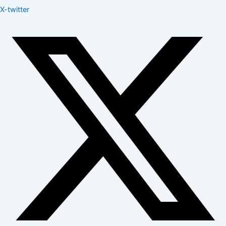
X-twitter