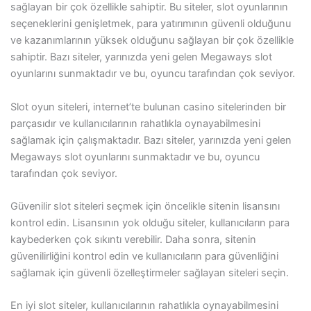
sağlayan bir çok özellikle sahiptir. Bu siteler, slot oyunlarının
seçeneklerini genişletmek, para yatırımının güvenli olduğunu
ve kazanımlarının yüksek olduğunu sağlayan bir çok özellikle
sahiptir. Bazı siteler, yarınızda yeni gelen Megaways slot
oyunlarını sunmaktadır ve bu, oyuncu tarafından çok seviyor.
Slot oyun siteleri, internet’te bulunan casino sitelerinden bir
parçasıdır ve kullanıcılarının rahatlıkla oynayabilmesini
sağlamak için çalışmaktadır. Bazı siteler, yarınızda yeni gelen
Megaways slot oyunlarını sunmaktadır ve bu, oyuncu
tarafından çok seviyor.
Güvenilir slot siteleri seçmek için öncelikle sitenin lisansını
kontrol edin. Lisansının yok olduğu siteler, kullanıcıların para
kaybederken çok sıkıntı verebilir. Daha sonra, sitenin
güvenilirliğini kontrol edin ve kullanıcıların para güvenliğini
sağlamak için güvenli özelleştirmeler sağlayan siteleri seçin.
En iyi slot siteler, kullanıcılarının rahatlıkla oynayabilmesini