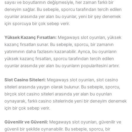
sayısı ve boyutlarının değişmesiyle, her zaman farklı bir
deneyim sağlar. Bu sebeple, sporcu tarafından tercih edilen
oyunlar arasında yer alan bu oyunlar, yeni bir şey denemek
için sporcuya bir çok sebep verir.
Yüksek Kazanç Fırsatları:
Megaways slot oyunları, yüksek
kazanç fırsatları sunar. Bu sebeple, sporcu, bir zamanın
yatırımının daha fazlasını kazanabilir. Ayrıca, bu oyunların
yüksek kazanç fırsatları, sporcu tarafından tercih edilen
oyunlar arasında yer alan bu oyunların popularitesini artırır.
Slot Casino Siteleri:
Megaways slot oyunları, slot casino
siteleri arasında yaygın olarak bulunur. Bu sebeple, sporcu,
birçok slot casino siteleri arasında yer alan bu oyunları
oynayarak, farklı casino sitelerinde yeni bir deneyim denemek
için bir çok sebep verir.
Güvenilir ve Güvenli:
Megaways slot oyunları, güvenilir ve
güvenli bir şekilde oynanabilir. Bu sebeple, sporcu, bir