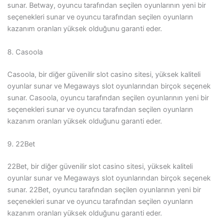
sunar. Betway, oyuncu tarafından seçilen oyunlarının yeni bir
seçenekleri sunar ve oyuncu tarafından seçilen oyunların
kazanım oranları yüksek olduğunu garanti eder.
8. Casoola
Casoola, bir diğer güvenilir slot casino sitesi, yüksek kaliteli
oyunlar sunar ve Megaways slot oyunlarından birçok seçenek
sunar. Casoola, oyuncu tarafından seçilen oyunlarının yeni bir
seçenekleri sunar ve oyuncu tarafından seçilen oyunların
kazanım oranları yüksek olduğunu garanti eder.
9. 22Bet
22Bet, bir diğer güvenilir slot casino sitesi, yüksek kaliteli
oyunlar sunar ve Megaways slot oyunlarından birçok seçenek
sunar. 22Bet, oyuncu tarafından seçilen oyunlarının yeni bir
seçenekleri sunar ve oyuncu tarafından seçilen oyunların
kazanım oranları yüksek olduğunu garanti eder.