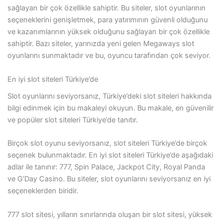
sağlayan bir çok özellikle sahiptir. Bu siteler, slot oyunlarının
seçeneklerini genişletmek, para yatırımının güvenli olduğunu
ve kazanımlarının yüksek olduğunu sağlayan bir çok özellikle
sahiptir. Bazı siteler, yarınızda yeni gelen Megaways slot
oyunlarını sunmaktadır ve bu, oyuncu tarafından çok seviyor.
En iyi slot siteleri Türkiye’de
Slot oyunlarını seviyorsanız, Türkiye’deki slot siteleri hakkında
bilgi edinmek için bu makaleyi okuyun. Bu makale, en güvenilir
ve popüler slot siteleri Türkiye’de tanıtır.
Birçok slot oyunu seviyorsanız, slot siteleri Türkiye’de birçok
seçenek bulunmaktadır. En iyi slot siteleri Türkiye’de aşağıdaki
adlar ile tanınır: 777, Spin Palace, Jackpot City, Royal Panda
ve G’Day Casino. Bu siteler, slot oyunlarını seviyorsanız en iyi
seçeneklerden biridir.
777 slot sitesi, yılların sınırlarında oluşan bir slot sitesi, yüksek