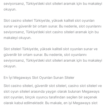
seviyorsanız, Türkiye’deki slot siteleri aramak için bu makaleyi
okuyun.
Slot casino siteleri Türkiye’de, yüksek kaliteli slot oyunları
sunar ve güvenilir bir ortam sunar. Bu nedenle, slot oyunlarını
seviyorsanız, Türkiye’deki slot casino siteleri aramak için bu
makaleyi okuyun.
Slot siteleri Türkiye’de, yüksek kaliteli slot oyunları sunar ve
güvenilir bir ortam sunar. Bu nedenle, slot oyunlarını
seviyorsanız, Türkiye’deki slot siteleri aramak için bu makaleyi
okuyun.
En İyi Megaways Slot Oyunları Sunan Siteler
Slot casino siteleri, güvenilir slot siteleri, casino slot siteleri ve
slot oyun siteleri arasında yaygın olarak bulunan Megaways
slot oyunları, birçok oyuncu tarafından seçilen bir seçenek
olarak kabul edilmektedir. Bu makale, en iyi Megaways slot