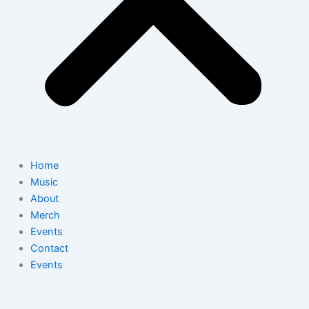
Home
Music
About
Merch
Events
Contact
Events