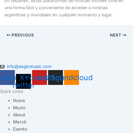
En resumen, estas plataformas de noticias móviles ofrecen
una forma fácil y conveniente de acceder a noticias
argentinas y mundiales en cualquier momento y lugar.
PREVIOUS
NEXT
info@esglomusic.com
cebook
X-
Youtube
Instagram
Soundcloud
twitter
Quick Links
Home
Music
About
Merch
Events