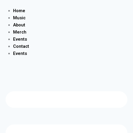
Skip
to
Home
content
Music
About
Merch
Events
Contact
Events