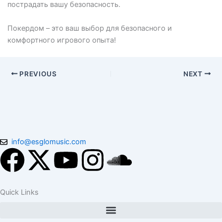
пострадать вашу безопасность.
Покердом – это ваш выбор для безопасного и
комфортного игрового опыта!
PREVIOUS
NEXT
info@esglomusic.com
F
X
Y
I
S
a
-
o
n
o
Quick Links
c
t
u
s
u