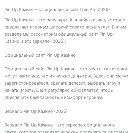
Pin Up Казино – Официальный сайт Пин Ап (2025)
Pin Up Казино – это популярный онлайн-казино, которое
предлагает игрокам широкий спектр игр и услуг. В этом
разделе мы рассмотрим официальный сайт Pin Up
Казино и его зеркало (2025).
Официальный сайт Pin Up Казино
Официальный сайт Pin Up Казино – это место, где игроки
могут найти все, что им нужно для игры. Здесь они могут
зарегистрироваться, сделать депозит, выбрать игру и
начать играть. Сайт регулярно обновляется, чтобы
обеспечить безопасность и комфорт игрокам.
Зеркало Pin Up Казино (2025)
Зеркало Pin Up Казино – это зеркало официального
сайта, которое позволяет игрокам доступаться к играм и