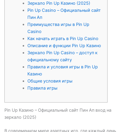
Зеркало Pin Up Казино (2025)
Pin Up Casino – Официальный сайт
Пин Ап
Преимущества игры в Pin Up
Casino
Как начать играть в Pin Up Casino
Описание и функции Pin Up Казино
Зеркало Pin Up Casino – доступ к
официальному сайту
Правила и условия игры в Pin Up
Казино
Общие условия игры
Правила игры
Pin Up Казино – Официальный сайт Пин Ап вход на
зеркало (2025)
В современном мире азартных игр, где каждый день