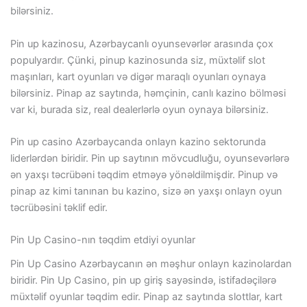
bilərsiniz.
Pin up kazinosu, Azərbaycanlı oyunsevərlər arasında çox
populyardır. Çünki, pinup kazinosunda siz, müxtəlif slot
maşınları, kart oyunları və digər maraqlı oyunları oynaya
bilərsiniz. Pinap az saytında, həmçinin, canlı kazino bölməsi
var ki, burada siz, real dealerlərlə oyun oynaya bilərsiniz.
Pin up casino Azərbaycanda onlayn kazino sektorunda
liderlərdən biridir. Pin up saytının mövcudluğu, oyunsevərlərə
ən yaxşı təcrübəni təqdim etməyə yönəldilmişdir. Pinup və
pinap az kimi tanınan bu kazino, sizə ən yaxşı onlayn oyun
təcrübəsini təklif edir.
Pin Up Casino-nın təqdim etdiyi oyunlar
Pin Up Casino Azərbaycanın ən məşhur onlayn kazinolardan
biridir. Pin Up Casino, pin up giriş sayəsində, istifadəçilərə
müxtəlif oyunlar təqdim edir. Pinap az saytında slottlar, kart