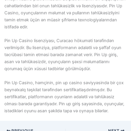
cəhətlərindən biri onun təhlükəsizlik və lisenziyasıdır. Pin Up
Casino, oyunçularının məlumat və pullarının təhlükəsizliyini
təmin etmək üçün ən müasir şifrləmə texnologiyalarından
istifadə edir.
Pin Up Casino lisenziyası, Curacao hökuməti tərəfindən
verilmişdir. Bu lisenziya, platformanın ədalətli və şəffaf oyun
təcrübəsi təmin etməsi barədə zəmanət verir. Pin Up giriş,
asan və təhlükəsizdir, oyunçuların şəxsi məlumatlarını
qorumaq üçün xüsusi tədbirlər görülmüşdür.
Pin Up Casino, həmçinin, pin up casino səviyyəsində bir çox
beynəlxalq təşkilat tərəfindən sertifikatlaşdırılmışdır. Bu
sertifikatlar, platformanın oyunların ədalətli və təhlükəsiz
olması barədə garantiyadır. Pin up giriş sayəsində, oyunçular,
istədikləri oyunu asan şəkildə tapa və oynaya bilərlər.
PREVIOUS
NEXT