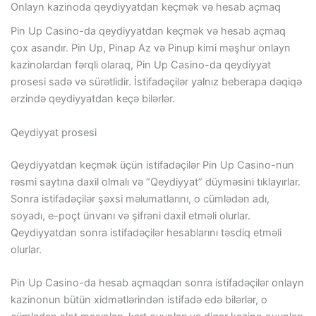
Onlayn kazinoda qeydiyyatdan keçmək və hesab açmaq
Pin Up Casino-da qeydiyyatdan keçmək və hesab açmaq
çox asandır. Pin Up, Pinap Az və Pinup kimi məşhur onlayn
kazinolardan fərqli olaraq, Pin Up Casino-da qeydiyyat
prosesi sadə və sürətlidir. İstifadəçilər yalnız beberapa dəqiqə
ərzində qeydiyyatdan keçə bilərlər.
Qeydiyyat prosesi
Qeydiyyatdan keçmək üçün istifadəçilər Pin Up Casino-nun
rəsmi saytına daxil olmalı və “Qeydiyyat” düyməsini tıklayırlar.
Sonra istifadəçilər şəxsi məlumatlarını, o cümlədən adı,
soyadı, e-poçt ünvanı və şifrəni daxil etməli olurlar.
Qeydiyyatdan sonra istifadəçilər hesablarını təsdiq etməli
olurlar.
Pin Up Casino-da hesab açmaqdan sonra istifadəçilər onlayn
kazinonun bütün xidmətlərindən istifadə edə bilərlər, o