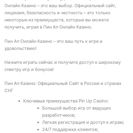
Онлайн Казино – это ваш выбор. Официальный сайт,
лицензия, безопасность и честность – это только
некоторые из преимуществ, которые вы можете
получить, играя в Пин Ап Онлайн Казино.
Пин Ап Онлайн Казино – это ваш путь к игре и
удовольствию!
Начните играть сейчас и получите доступ к широкому
спектру игр и бонусов!
Пин Ап Казино: Официальный Сайт в России и странах
СНГ
Ключевые преимущества Pin Up Casino:
Большой выбор игр от ведущих
разработчиков;
Легкая регистрация и доступ к играм;
24/7 поддержка клиентов;