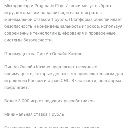
Microgaming и Pragmatic Play. Игроки могут выбрать
игру, которая им понравится, и начать играть с
минимальной ставкой 1 рубль. Платформа обеспечивает
безопасность и конфиденциальность игроков, используя
современные технологии шифрования и проверенные
системы безопасности.
Преимущества Пин Ап Онлайн Казино
Пин Ап Онлайн Казино предлагает несколько
преимуществ, которые делают его привлекательным для
игроков из России и стран СНГ. В частности, платформа
предлагает:
Более 3 000 игр от ведущих разработчиков
Минимальная ставка 1 рубль
Безопасность и конфиденциальность игроков