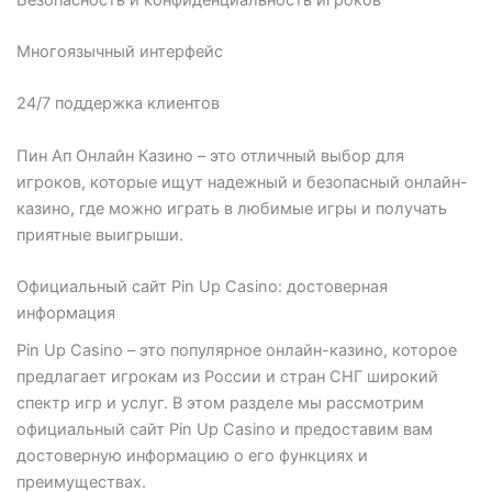
Многоязычный интерфейс
24/7 поддержка клиентов
Пин Ап Онлайн Казино – это отличный выбор для
игроков, которые ищут надежный и безопасный онлайн-
казино, где можно играть в любимые игры и получать
приятные выигрыши.
Официальный сайт Pin Up Casino: достоверная
информация
Pin Up Casino – это популярное онлайн-казино, которое
предлагает игрокам из России и стран СНГ широкий
спектр игр и услуг. В этом разделе мы рассмотрим
официальный сайт Pin Up Casino и предоставим вам
достоверную информацию о его функциях и
преимуществах.