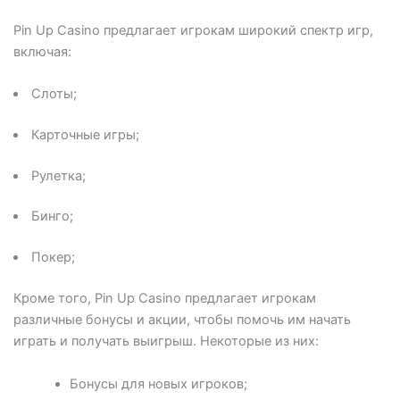
Pin Up Casino предлагает игрокам широкий спектр игр,
включая:
Слоты;
Карточные игры;
Рулетка;
Бинго;
Покер;
Кроме того, Pin Up Casino предлагает игрокам
различные бонусы и акции, чтобы помочь им начать
играть и получать выигрыш. Некоторые из них:
Бонусы для новых игроков;