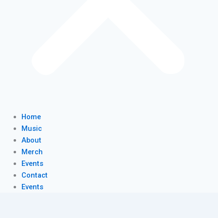
Home
Music
About
Merch
Events
Contact
Events