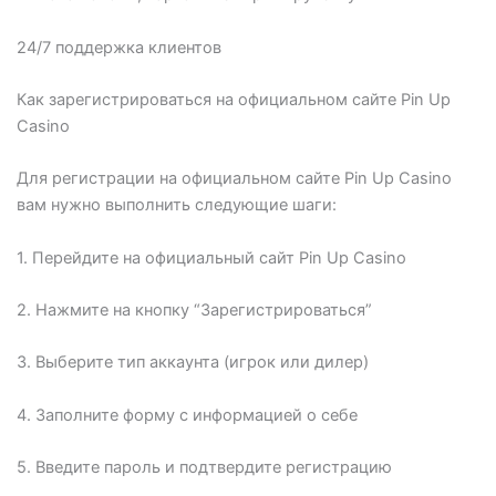
24/7 поддержка клиентов
Как зарегистрироваться на официальном сайте Pin Up
Casino
Для регистрации на официальном сайте Pin Up Casino
вам нужно выполнить следующие шаги:
1. Перейдите на официальный сайт Pin Up Casino
2. Нажмите на кнопку “Зарегистрироваться”
3. Выберите тип аккаунта (игрок или дилер)
4. Заполните форму с информацией о себе
5. Введите пароль и подтвердите регистрацию