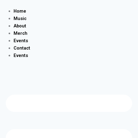
Skip
to
Home
content
Music
About
Merch
Events
Contact
Events