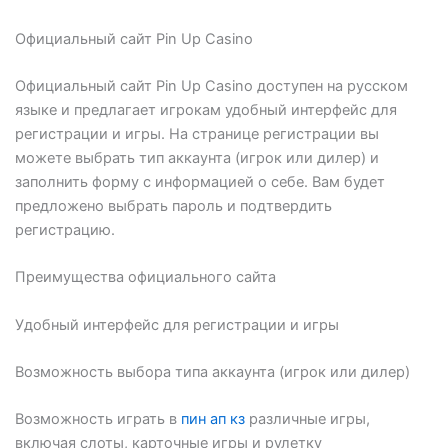
Официальный сайт Pin Up Casino
Официальный сайт Pin Up Casino доступен на русском
языке и предлагает игрокам удобный интерфейс для
регистрации и игры. На странице регистрации вы
можете выбрать тип аккаунта (игрок или дилер) и
заполнить форму с информацией о себе. Вам будет
предложено выбрать пароль и подтвердить
регистрацию.
Преимущества официального сайта
Удобный интерфейс для регистрации и игры
Возможность выбора типа аккаунта (игрок или дилер)
Возможность играть в
пин ап кз
различные игры,
включая слоты, карточные игры и рулетку