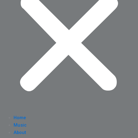
Home
Music
About