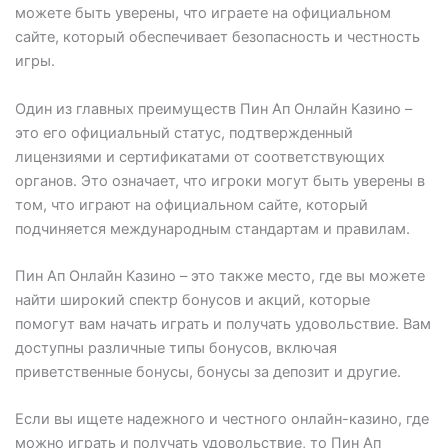
можете быть уверены, что играете на официальном
сайте, который обеспечивает безопасность и честность
игры.
Один из главных преимуществ Пин Ап Онлайн Казино –
это его официальный статус, подтвержденный
лицензиями и сертификатами от соответствующих
органов. Это означает, что игроки могут быть уверены в
том, что играют на официальном сайте, который
подчиняется международным стандартам и правилам.
Пин Ап Онлайн Казино – это также место, где вы можете
найти широкий спектр бонусов и акций, которые
помогут вам начать играть и получать удовольствие. Вам
доступны различные типы бонусов, включая
приветственные бонусы, бонусы за депозит и другие.
Если вы ищете надежного и честного онлайн-казино, где
можно играть и получать удовольствие, то Пин Ап