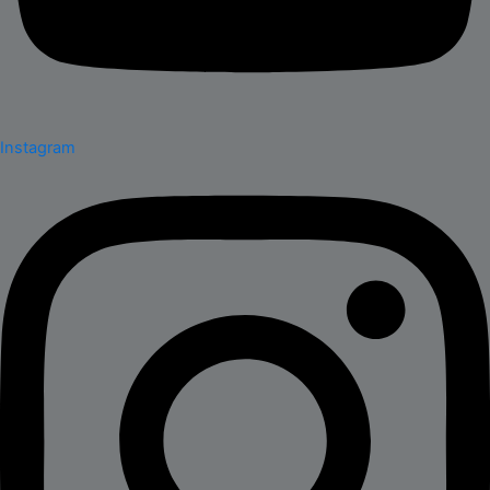
Instagram