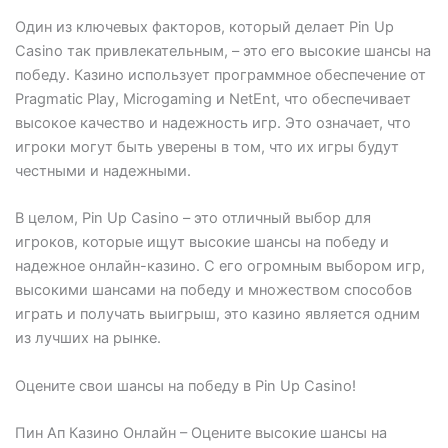
Один из ключевых факторов, который делает Pin Up
Casino так привлекательным, – это его высокие шансы на
победу. Казино использует программное обеспечение от
Pragmatic Play, Microgaming и NetEnt, что обеспечивает
высокое качество и надежность игр. Это означает, что
игроки могут быть уверены в том, что их игры будут
честными и надежными.
В целом, Pin Up Casino – это отличный выбор для
игроков, которые ищут высокие шансы на победу и
надежное онлайн-казино. С его огромным выбором игр,
высокими шансами на победу и множеством способов
играть и получать выигрыш, это казино является одним
из лучших на рынке.
Оцените свои шансы на победу в Pin Up Casino!
Пин Ап Казино Онлайн – Оцените высокие шансы на