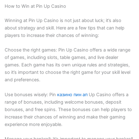
How to Win at Pin Up Casino
Winning at Pin Up Casino is not just about luck; it’s also
about strategy and skill. Here are a few tips that can help
players to increase their chances of winning:
Choose the right games: Pin Up Casino offers a wide range
of games, including slots, table games, and live dealer
games. Each game has its own unique rules and strategies,
so it’s important to choose the right game for your skill level
and preferences.
Use bonuses wisely: Pin
казино пин ап
Up Casino offers a
range of bonuses, including welcome bonuses, deposit
bonuses, and free spins. These bonuses can help players to
increase their chances of winning and make their gaming
experience more enjoyable.