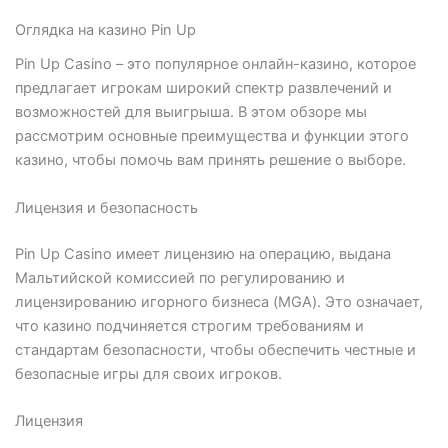
Оглядка на казино Pin Up
Pin Up Casino – это популярное онлайн-казино, которое
предлагает игрокам широкий спектр развлечений и
возможностей для выигрыша. В этом обзоре мы
рассмотрим основные преимущества и функции этого
казино, чтобы помочь вам принять решение о выборе.
Лицензия и безопасность
Pin Up Casino имеет лицензию на операцию, выдана
Мальтийской комиссией по регулированию и
лицензированию игорного бизнеса (MGA). Это означает,
что казино подчиняется строгим требованиям и
стандартам безопасности, чтобы обеспечить честные и
безопасные игры для своих игроков.
Лицензия