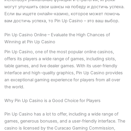
могут улучшить свои шансы на победу и достичь успеха.
Если вы ищете онлайн-казино, которое может помочь
вам достичь успеха, то Pin Up Casino – это ваш выбор.
Pin Up Casino Online – Evaluate the High Chances of
Winning at Pin Up Casino
Pin Up Casino, one of the most popular online casinos,
offers its players a wide range of games, including slots,
table games, and live dealer games. With its user-friendly
interface and high-quality graphics, Pin Up Casino provides
an exceptional gaming experience for players from all over
the world.
Why Pin Up Casino is a Good Choice for Players
Pin Up Casino has a lot to offer, including a wide range of
games, generous bonuses, and a user-friendly interface. The
casino is licensed by the Curacao Gaming Commission,