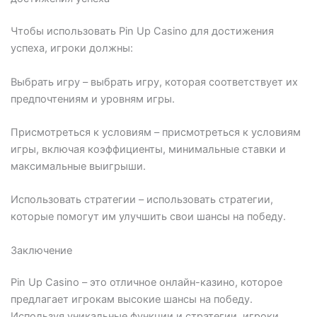
Чтобы использовать Pin Up Casino для достижения
успеха, игроки должны:
Выбрать игру – выбрать игру, которая соответствует их
предпочтениям и уровням игры.
Присмотреться к условиям – присмотреться к условиям
игры, включая коэффициенты, минимальные ставки и
максимальные выигрыши.
Использовать стратегии – использовать стратегии,
которые помогут им улучшить свои шансы на победу.
Заключение
Pin Up Casino – это отличное онлайн-казино, которое
предлагает игрокам высокие шансы на победу.
Используя уникальные функции и стратегии, игроки