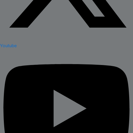
Youtube