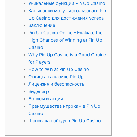
Уникальные функции Pin Up Casino
Как игроки могут использовать Pin
Up Casino для достижения успеха
Заключение
Pin Up Casino Online – Evaluate the
High Chances of Winning at Pin Up
Casino
Why Pin Up Casino is a Good Choice
for Players
How to Win at Pin Up Casino
Оглядка на казино Pin Up
Лицензия и безопасность
Виды игр
Бонусы и акции
Преимущества игрокам в Pin Up
Casino
Шансы на победу в Pin Up Casino