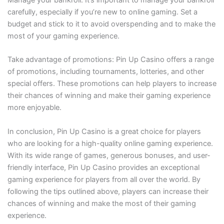
Manage your bankroll: It’s important to manage your bankroll
carefully, especially if you’re new to online gaming. Set a
budget and stick to it to avoid overspending and to make the
most of your gaming experience.
Take advantage of promotions: Pin Up Casino offers a range
of promotions, including tournaments, lotteries, and other
special offers. These promotions can help players to increase
their chances of winning and make their gaming experience
more enjoyable.
In conclusion, Pin Up Casino is a great choice for players
who are looking for a high-quality online gaming experience.
With its wide range of games, generous bonuses, and user-
friendly interface, Pin Up Casino provides an exceptional
gaming experience for players from all over the world. By
following the tips outlined above, players can increase their
chances of winning and make the most of their gaming
experience.