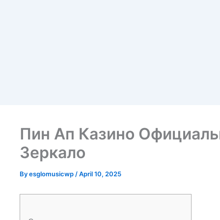
Skip
to
content
Пин Ап Казино Официальны
Зеркало
By
esglomusicwp
/
April 10, 2025