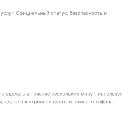
 услуг. Официальный статус, безопасность и
о сделать в течение нескольких минут, используя
я, адрес электронной почты и номер телефона.