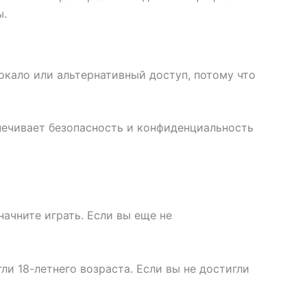
ы.
еркало или альтернативный доступ, потому что
спечивает безопасность и конфиденциальность
начните играть. Если вы еще не
ли 18-летнего возраста. Если вы не достигли