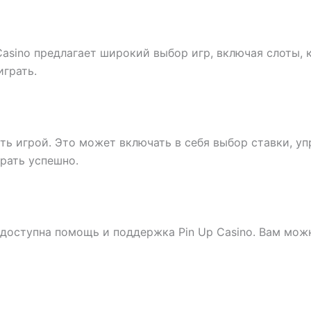
Casino предлагает широкий выбор игр, включая слоты, 
играть.
ять игрой. Это может включать в себя выбор ставки, у
грать успешно.
 доступна помощь и поддержка Pin Up Casino. Вам можн