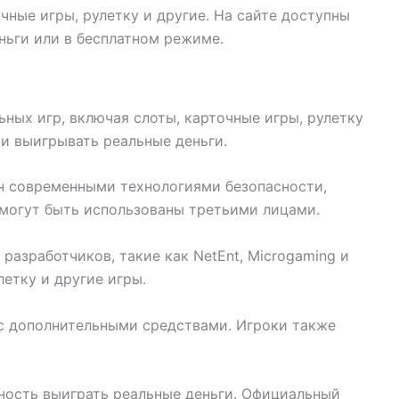
очные игры, рулетку и другие. На сайте доступны
еньги или в бесплатном режиме.
ьных игр, включая слоты, карточные игры, рулетку
ы и выигрывать реальные деньги.
ен современными технологиями безопасности,
 могут быть использованы третьими лицами.
 разработчиков, такие как NetEnt, Microgaming и
летку и другие игры.
ь с дополнительными средствами. Игроки также
жность выиграть реальные деньги. Официальный