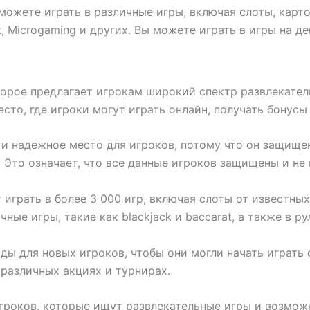
 можете играть в различные игры, включая слоты, карт
, Microgaming и других. Вы можете играть в игры на д
оторое предлагает игрокам широкий спектр развлекател
есто, где игроки могут играть онлайн, получать бонус
е и надежное место для игроков, потому что он защищ
 Это означает, что все данные игроков защищены и не
играть в более 3 000 игр, включая слоты от известных
чные игры, такие как blackjack и baccarat, а также в ру
оды для новых игроков, чтобы они могли начать играт
 различных акциях и турнирах.
я игроков, которые ищут развлекательные игры и возмо