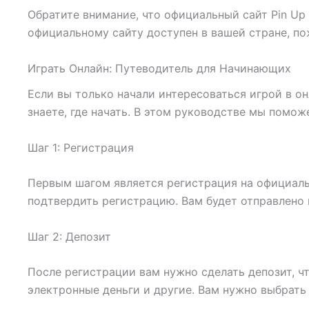
Обратите внимание, что официальный сайт Pin Up 
официальному сайту доступен в вашей стране, п
Играть Онлайн: Путеводитель для Начинающих
Если вы только начали интересоваться игрой в он
знаете, где начать. В этом руководстве мы поможе
Шаг 1: Регистрация
Первым шагом является регистрация на официальн
подтвердить регистрацию. Вам будет отправлено
Шаг 2: Депозит
После регистрации вам нужно сделать депозит, чт
электронные деньги и другие. Вам нужно выбрать 