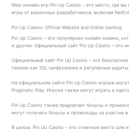
Мир онлайн-игр Pin Up Casino – это место, где вы
игры от различных разработчиков, включая NetEnt
Pin Up Casino: Official Website and Online Gaming
Pin Up Casino – это популярное онлайн-казино, к
и другие. Официальный сайт Pin Up Casino – это м
Официальный сайт Pin Up Casino – это безопасно
такими как SSL-шифрование и регулярные аудиты.
На официальном сайте Pin Up Casino игроки могут 
Pragmatic Play. Игроки также могут играть в карто
Pin Up Casino также предлагает бонусы и промок
могут получать бонусы и промокоды за участие в
В целом, Pin Up Casino – это отличное место дл