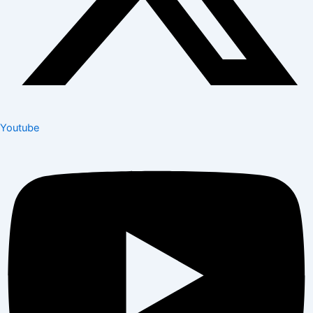
Youtube