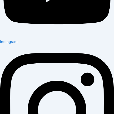
Instagram