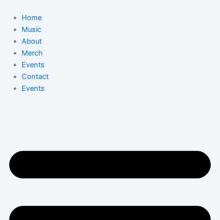
Skip
to
Home
content
Music
About
Merch
Events
Contact
Events