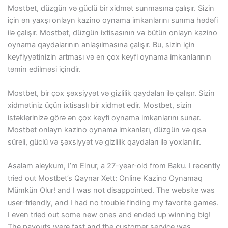
Mostbet, düzgün və güclü bir xidmət sunmasına çalışır. Sizin
için ən yaxşı onlayn kazino oynama imkanlarını sunma hədəfi
ilə çalışır. Mostbet, düzgün ixtisasının və bütün onlayn kazino
oynama qaydalarının anlaşılmasına çalışır. Bu, sizin için
keyfiyyətinizin artması və en çox keyfi oynama imkanlarının
təmin edilməsi içindir.
Mostbet, bir çox şəxsiyyət və gizlilik qaydaları ilə çalışır. Sizin
xidmətiniz üçün ixtisaslı bir xidmət edir. Mostbet, sizin
istəklerinizə görə ən çox keyfi oynama imkanlarını sunar.
Mostbet onlayn kazino oynama imkanları, düzgün və qısa
süreli, güclü və şəxsiyyət və gizlilik qaydaları ilə yoxlanılır.
Asalam aleykum, I’m Elnur, a 27-year-old from Baku. I recently
tried out Mostbet’s Qaynar Xett: Online Kazino Oynamaq
Mümkün Olur! and I was not disappointed. The website was
user-friendly, and I had no trouble finding my favorite games.
I even tried out some new ones and ended up winning big!
The payouts were fast and the customer service was