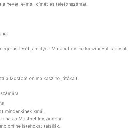
 a nevét, e-mail címét és telefonszámát.
ehet.
a megerősítését, amelyek Mostbet online kaszinóval kapcsol
eti a Mostbet online kaszinó játékait.
 számára
l!
t mindenkinek kínál.
szanak a Mostbet kaszinóban.
c online játékokat találják.