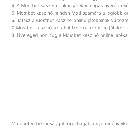
4. A Mostbet kaszinó online játékai magas nyerési e
5. Mostbet kaszinó minden Mód számára a legjobb onl
6. Játssz a Mostbet kaszinó online játékainak változ
7. Mostbet kaszinó az, ahol Módok az online játékok k
8. Nyeréged nőni fog a Mostbet kaszinó online játék
Mostbeten biztonsággal fogathatják a nyereményeik