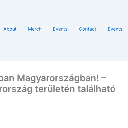
About
Merch
Events
Contact
Events
óban Magyarországban! –
ország területén található