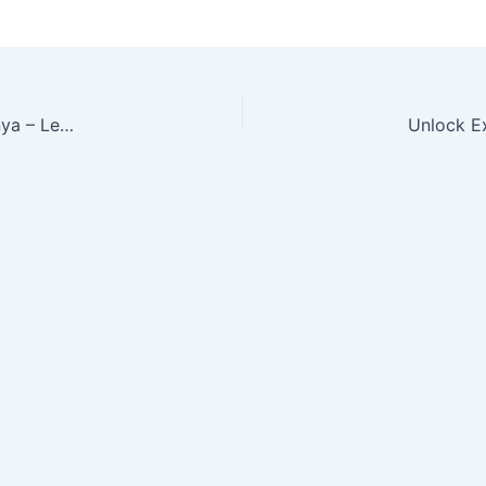
Experience the Thrill of Aviator Crash Game on 1Win in Kenya – Learn How to Play Now!