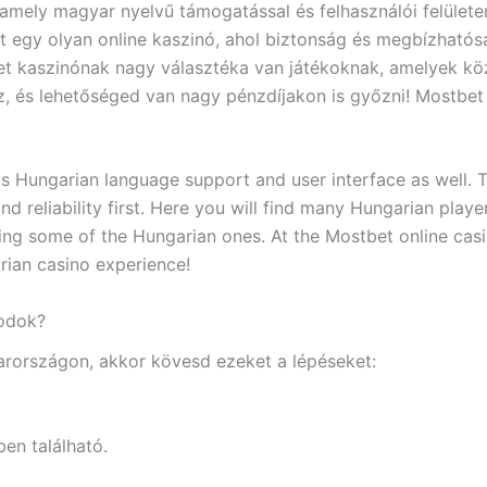
mely magyar nyelvű támogatással és felhasználói felületen
et egy olyan online kaszinó, ahol biztonság és megbízható
tbet kaszinónak nagy választéka van játékoknak, amelyek k
sz, és lehetőséged van nagy pénzdíjakon is győzni! Mostbet
as Hungarian language support and user interface as well.
 and reliability first. Here you will find many Hungarian pl
ing some of the Hungarian ones. At the Mostbet online casi
rian casino experience!
Modok?
rországon, akkor kövesd ezeket a lépéseket:
ben található.