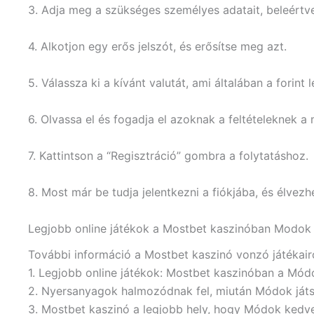
3. Adja meg a szükséges személyes adatait, beleértve
4. Alkotjon egy erős jelszót, és erősítse meg azt.
5. Válassza ki a kívánt valutát, ami általában a forint l
6. Olvassa el és fogadja el azoknak a feltételeknek 
7. Kattintson a “Regisztráció” gombra a folytatáshoz.
8. Most már be tudja jelentkezni a fiókjába, és élvezh
Legjobb online játékok a Mostbet kaszinóban Modok
További információ a Mostbet kaszinó vonzó játékairó
1. Legjobb online játékok: Mostbet kaszinóban a Módo
2. Nyersanyagok halmozódnak fel, miután Módok ját
3. Mostbet kaszinó a legjobb hely, hogy Módok kedven