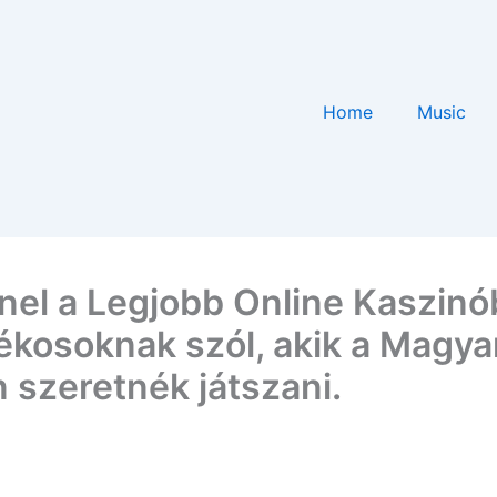
Home
Music
nel a Legjobb Online Kaszin
ékosoknak szól, akik a Magyar
 szeretnék játszani.