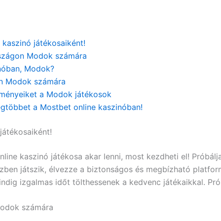
kaszinó játékosaiként!
országon Modok számára
inóban, Modok?
ban Modok számára
eményeiket a Modok játékosok
gtöbbet a Mostbet online kaszinóban!
játékosaiként!
 kaszinó játékosa akar lenni, most kezdheti el! Próbálja k
zben játszik, élvezze a biztonságos és megbízható platform
indig izgalmas időt tölthessenek a kedvenc játékaikkal. Pró
Modok számára