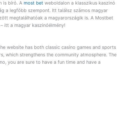
 is bíró. A
most bet
weboldalon a klasszikus kaszinó
ság a legfőbb szempont. Itt találsz számos magyar
özött megtalálhatóak a magyarországik is. A Mostbet
 – itt a magyar kaszinóélmény!
 The website has both classic casino games and sports
ayers, which strengthens the community atmosphere. The
no, you are sure to have a fun time and have a