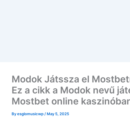
Skip
to
content
Modok Játssza el Mostbet
Ez a cikk a Modok nevű ját
Mostbet online kaszinóban
By
esglomusicwp
/
May 5, 2025