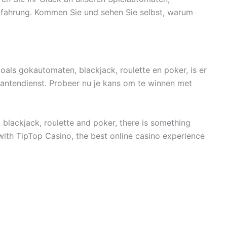
-Erfahrung. Kommen Sie und sehen Sie selbst, warum
oals gokautomaten, blackjack, roulette en poker, is er
klantendienst. Probeer nu je kans om te winnen met
blackjack, roulette and poker, there is something
with TipTop Casino, the best online casino experience