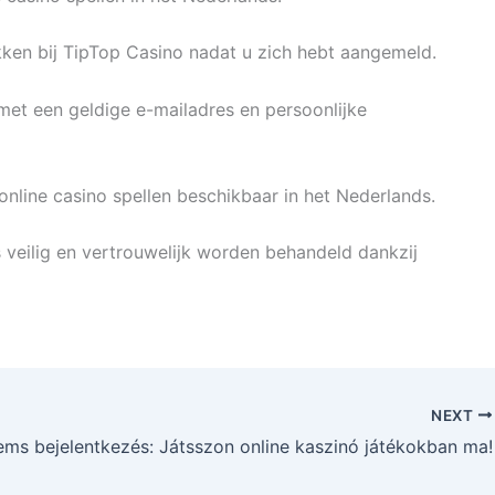
kken bij TipTop Casino nadat u zich hebt aangemeld.
 met een geldige e-mailadres en persoonlijke
online casino spellen beschikbaar in het Nederlands.
 veilig en vertrouwelijk worden behandeld dankzij
NEXT
ems bejelentkezés: Játsszon online kaszinó játékokban ma!