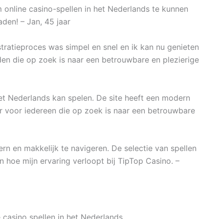
m online casino-spellen in het Nederlands te kunnen
den! – Jan, 45 jaar
istratieproces was simpel en snel en ik kan nu genieten
den die op zoek is naar een betrouwbare en plezierige
het Nederlands kan spelen. De site heeft een modern
er voor iedereen die op zoek is naar een betrouwbare
ern en makkelijk te navigeren. De selectie van spellen
n hoe mijn ervaring verloopt bij TipTop Casino. –
 casino spellen in het Nederlands.