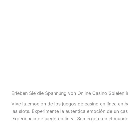
Erleben Sie die Spannung von Online Casino Spielen i
Vive la emoción de los juegos de casino en línea en h
las slots. Experimente la auténtica emoción de un ca
experiencia de juego en línea. Sumérgete en el mundo