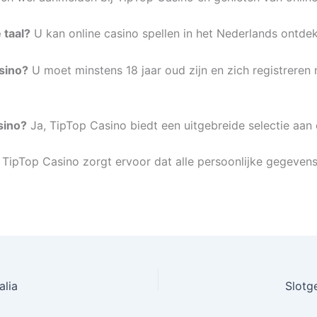
 taal?
U kan online casino spellen in het Nederlands ontde
sino?
U moet minstens 18 jaar oud zijn en zich registreren
sino?
Ja, TipTop Casino biedt een uitgebreide selectie aan 
TipTop Casino zorgt ervoor dat alle persoonlijke gegevens
alia
Slotg