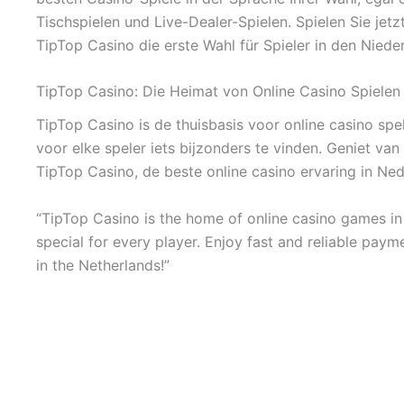
Tischspielen und Live-Dealer-Spielen. Spielen Sie je
TipTop Casino die erste Wahl für Spieler in den Nieder
TipTop Casino: Die Heimat von Online Casino Spielen 
TipTop Casino is de thuisbasis voor online casino spe
voor elke speler iets bijzonders te vinden. Geniet va
TipTop Casino, de beste online casino ervaring in Ned
“TipTop Casino is the home of online casino games in
special for every player. Enjoy fast and reliable pay
in the Netherlands!”