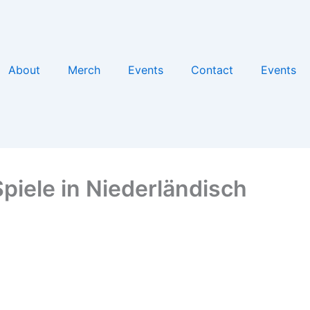
About
Merch
Events
Contact
Events
piele in Niederländisch