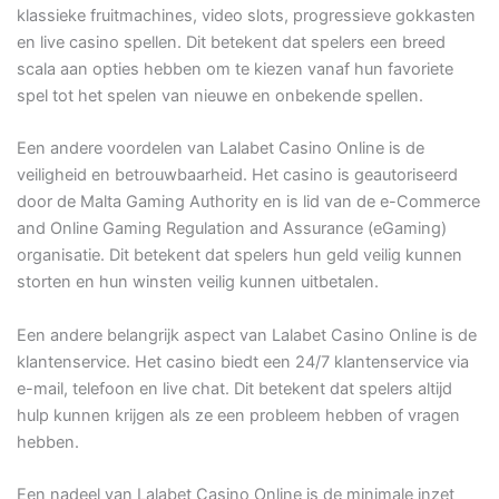
klassieke fruitmachines, video slots, progressieve gokkasten
en live casino spellen. Dit betekent dat spelers een breed
scala aan opties hebben om te kiezen vanaf hun favoriete
spel tot het spelen van nieuwe en onbekende spellen.
Een andere voordelen van Lalabet Casino Online is de
veiligheid en betrouwbaarheid. Het casino is geautoriseerd
door de Malta Gaming Authority en is lid van de e-Commerce
and Online Gaming Regulation and Assurance (eGaming)
organisatie. Dit betekent dat spelers hun geld veilig kunnen
storten en hun winsten veilig kunnen uitbetalen.
Een andere belangrijk aspect van Lalabet Casino Online is de
klantenservice. Het casino biedt een 24/7 klantenservice via
e-mail, telefoon en live chat. Dit betekent dat spelers altijd
hulp kunnen krijgen als ze een probleem hebben of vragen
hebben.
Een nadeel van Lalabet Casino Online is de minimale inzet