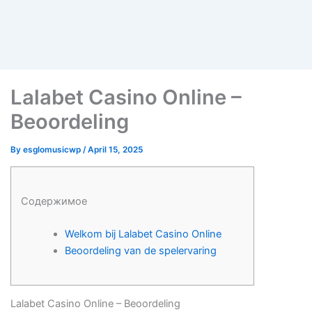
Lalabet Casino Online –
Beoordeling
By
esglomusicwp
/
April 15, 2025
Содержимое
Welkom bij Lalabet Casino Online
Beoordeling van de spelervaring
Lalabet Casino Online – Beoordeling