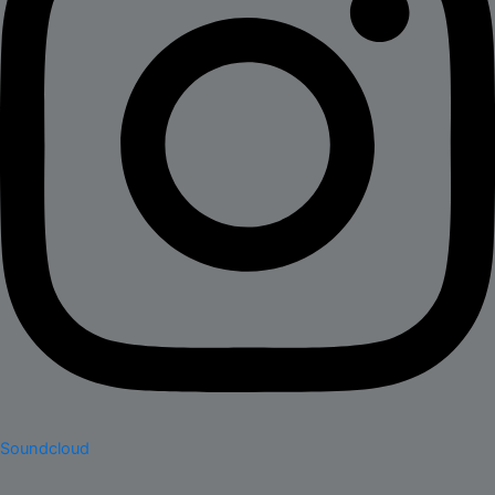
Soundcloud