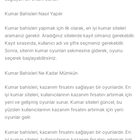
Kumar Bahisleri Nasıl Yapılır
Kumar bahisleri yapmak için ilk olarak, en iyi kumar siteleri
aramanız gerekir. Aradığınız sitelerde kayıt olmanız gerekebilir.
Kayıt sırasında, kullanıcı adı ve şifre seçmeniz gerekebilir.
Sonra, sitenin kumar oyunları sekmesine giderek, oyunu
seçerek başlayabilirsiniz.
Kumar Bahisleri Ne Kadar Mümkün
Kumar bahisleri, kazanım fırsatını sağlayan bir oyunlardır. En
iyi kumar siteleri, kullanıcılarının kazanım fırsatını artırmak için
yeni ve gelişmiş oyunlar sunar. Kumar siteleri güncel, bu
yüzden kullanıcılarının kazanım fırsatını artırmak için yeni
oyunlar gelir.
Kumar bahisleri, kazanım fırsatını sağlayan bir oyunlardır. En
iyi kumar siteleri, kullanıcılarının kazanım fırsatını artırmak için