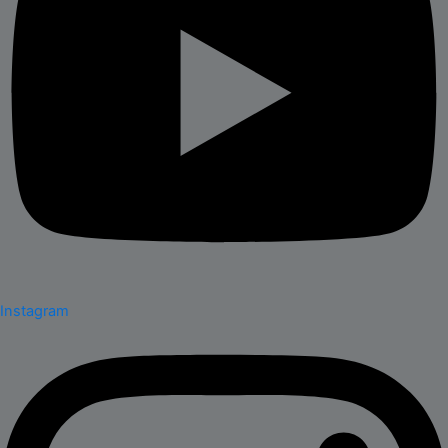
Instagram