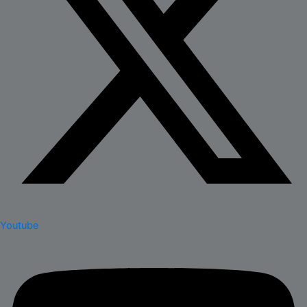
Youtube