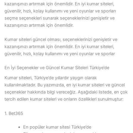
kazanışınızı artırmak için önemlidir. En iyi kumar siteleri,
güvenilir, hızlı, kolay kullanımı ve yeni oyunlar ve sporları
seçme seçenekleri sunarak seçeneklerinizi genişletir ve
kazanışınızı artırmak için önemlidir.
Kumar siteleri güncel olması, seçeneklerinizi genişletir ve
kazanışınızı artırmak için önemlidir. En iyi kumar siteleri,
güvenilir, hızlı, kolay kullanımı ve yeni oyunlar ve sporlar
En İyi Seçenekler ve Güncel Kumar Siteleri Türkiye’de
Kumar siteleri, Türkiye’de yıllardır yaygın olarak
kullanılmaktadır. Bu yazımızda, en iyi kumar siteleri ve güncel
seçenekler hakkında bilgi vereceğiz. Aşağıdaki listede, en çok
tercih edilen kumar siteleri ve onların özellikleri sunulmuştur:
1. Bet365
En popüler kumar sitesi Türkiye’de