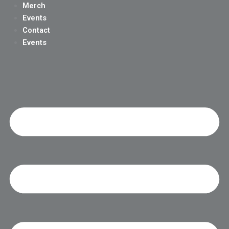
Merch
Events
Contact
Events