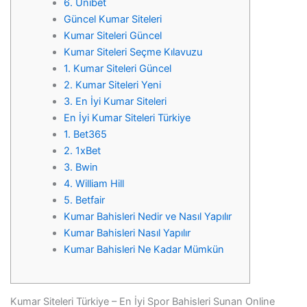
6. Unibet
Güncel Kumar Siteleri
Kumar Siteleri Güncel
Kumar Siteleri Seçme Kılavuzu
1. Kumar Siteleri Güncel
2. Kumar Siteleri Yeni
3. En İyi Kumar Siteleri
En İyi Kumar Siteleri Türkiye
1. Bet365
2. 1xBet
3. Bwin
4. William Hill
5. Betfair
Kumar Bahisleri Nedir ve Nasıl Yapılır
Kumar Bahisleri Nasıl Yapılır
Kumar Bahisleri Ne Kadar Mümkün
Kumar Siteleri Türkiye – En İyi Spor Bahisleri Sunan Online