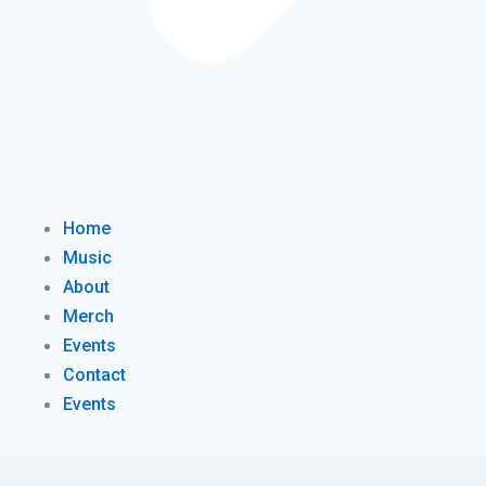
Home
Music
About
Merch
Events
Contact
Events