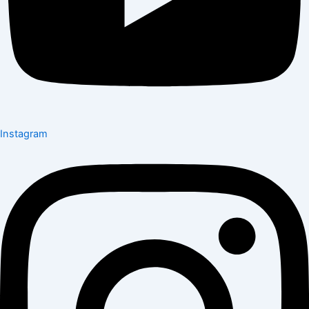
Instagram