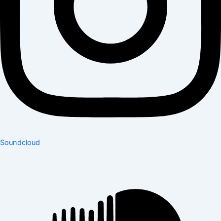
Soundcloud