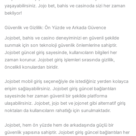
yaşayabilirsiniz. Jojo bet, bahis ve casinoda sizi her zaman
bekliyor!
Güvenlik ve Gizlilik: Ön Yüzde ve Arkada Güvence
Jojobet, bahis ve casino deneyiminizi en güvenli şekilde
sunmak için son teknoloji güvenlik önlemlerine sahiptir.
Jojobet güncel giriş sayesinde, kullanıcıların bilgileri her
zaman korunur. Jojobet giriş işlemleri sırasında gizlilik,
öncelikli konulardan biridir.
Jojobet mobil giriş seçeneğiyle de istediğiniz yerden kolayca
erişim sağlayabilirsiniz. Jojobet giriş güncel bağlantıları
sayesinde her zaman güvenli bir şekilde platforma
ulaşabilirsiniz. Jojobet, jojo bet ve jojonet gibi alternatif giriş
noktaları da kullanıcıların rahatlığı için sunulmaktadır.
Jojobet, hem ön yüzde hem de arkadaşında güçlü bir
güvenlik yapısına sahiptir. Jojobet giriş güncel bağlantıları her