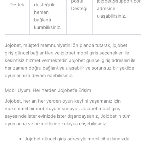
posta
jojobet@support.co
Destek
desteği ile
Desteği
adresine
hemen
ulaşabilirsiniz.
bağlantı
kurabilirsiniz.
Jojobet, müşteri memnuniyetini ön planda tutarak, jojobet
giriş güncel bağlantıları ve jojobet mobil giriş seçenekleri ile
kesintisiz hizmet vermektedir. Jojobet güncel giriş adresleri ile
her zaman doğru bağlantıya ulaşabilir ve sorunsuz bir şekilde
oyunlarınıza devam edebilirsiniz.
Mobil Uyum: Her Yerden Jojobet’e Erişim
Jojobet, her an her yerden oyun keyfini yaşamanız için
mükemmel bir mobil uyum sunuyor. Jojobet mobil giriş
sayesinde ister evinizde ister dışarıdaysanız, Jojobet’in tüm
oyunlarına ve hizmetlerine kolayca erişebilirsiniz.
Jojobet güncel giriş adresiyle mobil cihazlarınızda