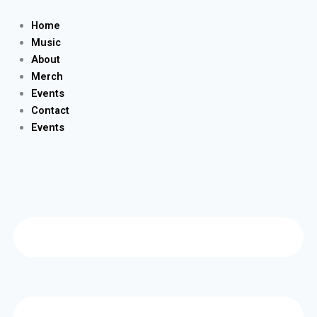
Skip
to
Home
content
Music
About
Merch
Events
Contact
Events