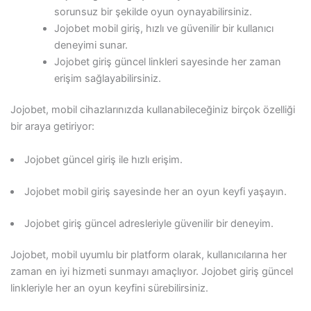
sorunsuz bir şekilde oyun oynayabilirsiniz.
Jojobet mobil giriş, hızlı ve güvenilir bir kullanıcı
deneyimi sunar.
Jojobet giriş güncel linkleri sayesinde her zaman
erişim sağlayabilirsiniz.
Jojobet, mobil cihazlarınızda kullanabileceğiniz birçok özelliği
bir araya getiriyor:
Jojobet güncel giriş ile hızlı erişim.
Jojobet mobil giriş sayesinde her an oyun keyfi yaşayın.
Jojobet giriş güncel adresleriyle güvenilir bir deneyim.
Jojobet, mobil uyumlu bir platform olarak, kullanıcılarına her
zaman en iyi hizmeti sunmayı amaçlıyor. Jojobet giriş güncel
linkleriyle her an oyun keyfini sürebilirsiniz.