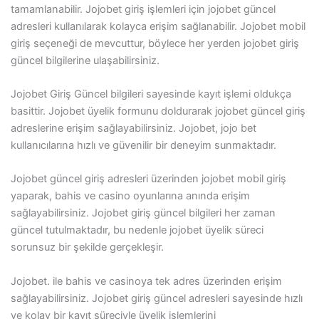
tamamlanabilir. Jojobet giriş işlemleri için jojobet güncel
adresleri kullanılarak kolayca erişim sağlanabilir. Jojobet mobil
giriş seçeneği de mevcuttur, böylece her yerden jojobet giriş
güncel bilgilerine ulaşabilirsiniz.
Jojobet Giriş Güncel bilgileri sayesinde kayıt işlemi oldukça
basittir. Jojobet üyelik formunu doldurarak jojobet güncel giriş
adreslerine erişim sağlayabilirsiniz. Jojobet, jojo bet
kullanıcılarına hızlı ve güvenilir bir deneyim sunmaktadır.
Jojobet güncel giriş adresleri üzerinden jojobet mobil giriş
yaparak, bahis ve casino oyunlarına anında erişim
sağlayabilirsiniz. Jojobet giriş güncel bilgileri her zaman
güncel tutulmaktadır, bu nedenle jojobet üyelik süreci
sorunsuz bir şekilde gerçekleşir.
Jojobet. ile bahis ve casinoya tek adres üzerinden erişim
sağlayabilirsiniz. Jojobet giriş güncel adresleri sayesinde hızlı
ve kolay bir kayıt süreciyle üyelik işlemlerini