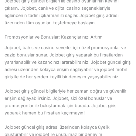
Jojobet giriş güncel bilgileri ile casino oyunlarının keyfini
çıkarın. Jojobet, canlı ve dijital casino seçenekleriyle
eğlencenin tadını çıkarmanızı sağlar. Jojobet giriş adresi
üzerinden tüm oyunları keşfetmeye başlayın.
Promosyonlar ve Bonuslar: Kazançlarınızı Artırın
Jojobet, bahis ve casino severler için özel promosyonlar ve
cazip bonuslar sunar. Jojobet giriş yaparak bu fırsatlardan
yararlanabilir ve kazancınızı artırabilirsiniz. Jojobet güncel giriş
adresi üzerinden kolayca erişim sağlayabilir ve jojobet mobil
giriş ile de her yerden keyifli bir deneyim yaşayabilirsiniz.
Jojobet giriş güncel bilgileriyle her zaman doğru ve güvenilir
erişim sağlayabilirsiniz. Jojobet, sizi özel bonuslar ve
promosyonlar ile buluşturmak için burada. Jojobet giris
yaparak hemen bu fırsatları kaçırmayın!
Jojobet güncel giriş adresi üzerinden kolayca üyelik
oluşturabilir ve jojobet ile unutulmaz bir deneyim