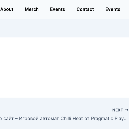
About
Merch
Events
Contact
Events
NEXT
trix casino сайт – Игровой автомат Chilli Heat от Pragmatic Play играть в слот перец чили онлайн бесплатно и без регистрации