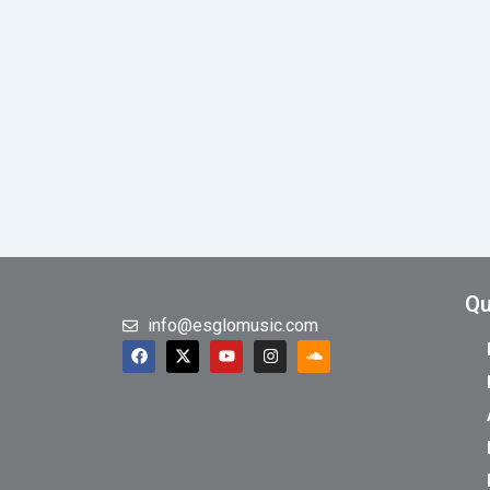
Qu
info@esglomusic.com
F
X
Y
I
S
a
-
o
n
o
c
t
u
s
u
e
w
t
t
n
b
i
u
a
d
o
t
b
g
c
o
t
e
r
l
k
e
a
o
r
m
u