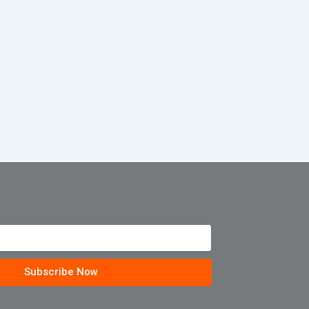
Subscribe Now