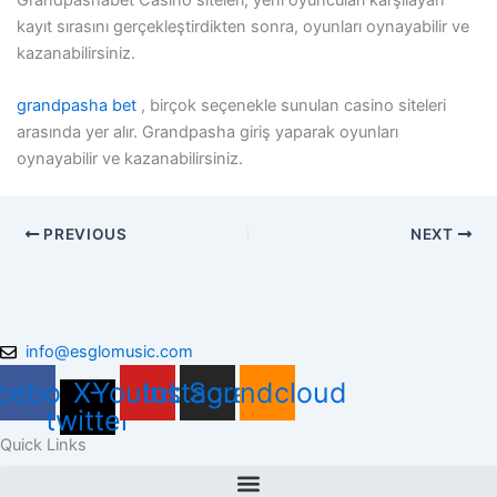
kayıt sırasını gerçekleştirdikten sonra, oyunları oynayabilir ve
kazanabilirsiniz.
grandpasha bet
, birçok seçenekle sunulan casino siteleri
arasında yer alır. Grandpasha giriş yaparak oyunları
oynayabilir ve kazanabilirsiniz.
PREVIOUS
NEXT
info@esglomusic.com
cebook
X-
Youtube
Instagram
Soundcloud
twitter
Quick Links