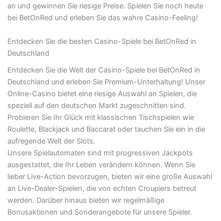
an und gewinnen Sie riesige Preise. Spielen Sie noch heute
bei BetOnRed und erleben Sie das wahre Casino-Feeling!
Entdecken Sie die besten Casino-Spiele bei BetOnRed in
Deutschland
Entdecken Sie die Welt der Casino-Spiele bei BetOnRed in
Deutschland und erleben Sie Premium-Unterhaltung! Unser
Online-Casino bietet eine riesige Auswahl an Spielen, die
speziell auf den deutschen Markt zugeschnitten sind.
Probieren Sie Ihr Glück mit klassischen Tischspielen wie
Roulette, Blackjack und Baccarat oder tauchen Sie ein in die
aufregende Welt der Slots.
Unsere Spielautomaten sind mit progressiven Jackpots
ausgestattet, die Ihr Leben verändern können. Wenn Sie
lieber Live-Action bevorzugen, bieten wir eine große Auswahl
an Live-Dealer-Spielen, die von echten Croupiers betreut
werden. Darüber hinaus bieten wir regelmäßige
Bonusaktionen und Sonderangebote für unsere Spieler.