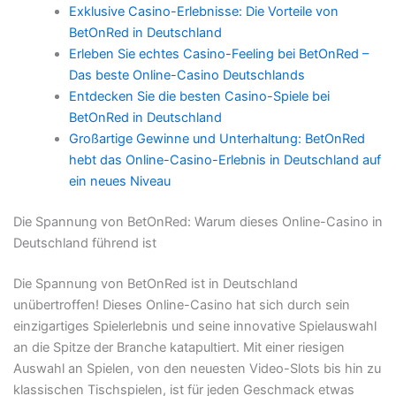
Exklusive Casino-Erlebnisse: Die Vorteile von
BetOnRed in Deutschland
Erleben Sie echtes Casino-Feeling bei BetOnRed –
Das beste Online-Casino Deutschlands
Entdecken Sie die besten Casino-Spiele bei
BetOnRed in Deutschland
Großartige Gewinne und Unterhaltung: BetOnRed
hebt das Online-Casino-Erlebnis in Deutschland auf
ein neues Niveau
Die Spannung von BetOnRed: Warum dieses Online-Casino in
Deutschland führend ist
Die Spannung von BetOnRed ist in Deutschland
unübertroffen! Dieses Online-Casino hat sich durch sein
einzigartiges Spielerlebnis und seine innovative Spielauswahl
an die Spitze der Branche katapultiert. Mit einer riesigen
Auswahl an Spielen, von den neuesten Video-Slots bis hin zu
klassischen Tischspielen, ist für jeden Geschmack etwas