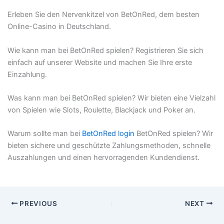
Erleben Sie den Nervenkitzel von BetOnRed, dem besten
Online-Casino in Deutschland.
Wie kann man bei BetOnRed spielen? Registrieren Sie sich
einfach auf unserer Website und machen Sie Ihre erste
Einzahlung.
Was kann man bei BetOnRed spielen? Wir bieten eine Vielzahl
von Spielen wie Slots, Roulette, Blackjack und Poker an.
Warum sollte man bei
BetOnRed login
BetOnRed spielen? Wir
bieten sichere und geschützte Zahlungsmethoden, schnelle
Auszahlungen und einen hervorragenden Kundendienst.
PREVIOUS
NEXT