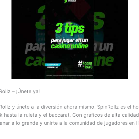
ollz – ¡Únete ya!
ollz y únete a la diversión ahora mismo. SpinRollz es el h
hasta la ruleta y el baccarat. Con gráficos de alta calidad
anar a lo grande y unirte a la comunidad de jugadores en l