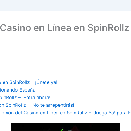
 Casino en Línea en SpinRollz
 en SpinRollz – ¡Únete ya!
ucionando España
pinRollz – ¡Entra ahora!
n SpinRollz – ¡No te arrepentirás!
moción del Casino en Línea en SpinRollz – ¡Juega Ya! para 