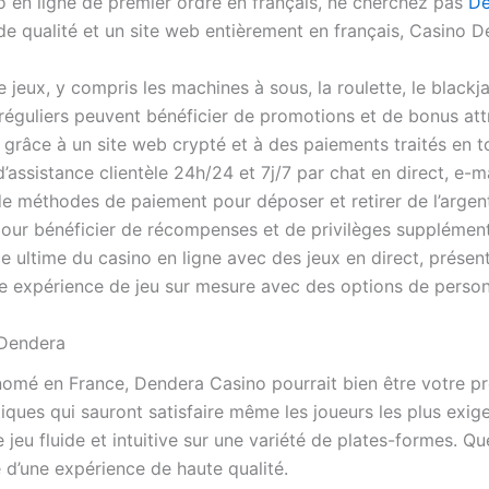
o en ligne de premier ordre en français, ne cherchez pas
De
 de qualité et un site web entièrement en français, Casino 
e jeux, y compris les machines à sous, la roulette, le blackj
réguliers peuvent bénéficier de promotions et de bonus att
it grâce à un site web crypté et à des paiements traités en t
 d’assistance clientèle 24h/24 et 7j/7 par chat en direct, e-m
é de méthodes de paiement pour déposer et retirer de l’argen
pour bénéficier de récompenses et de privilèges supplément
ce ultime du casino en ligne avec des jeux en direct, présen
une expérience de jeu sur mesure avec des options de person
 Dendera
enomé en France, Dendera Casino pourrait bien être votre pr
ues qui sauront satisfaire même les joueurs les plus exige
jeu fluide et intuitive sur une variété de plates-formes. Qu
 d’une expérience de haute qualité.