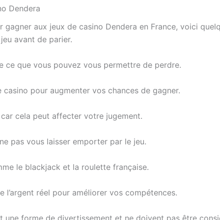
ino Dendera
ur gagner aux jeux de casino Dendera en France, voici quelq
jeu avant de parier.
que ce que vous pouvez vous permettre de perdre.
le casino pour augmenter vos chances de gagner.
 car cela peut affecter votre jugement.
ne pas vous laisser emporter par le jeu.
me le blackjack et la roulette française.
e l’argent réel pour améliorer vos compétences.
out une forme de divertissement et ne doivent pas être con