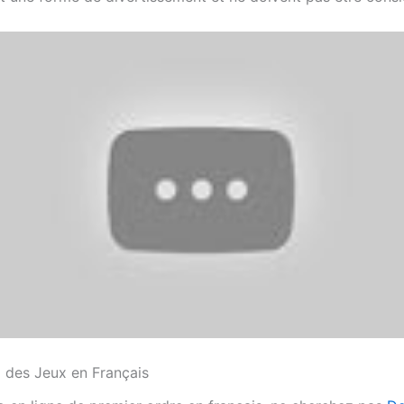
 des Jeux en Français