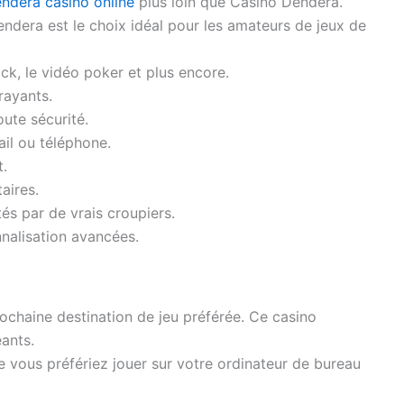
ndera casino online
plus loin que Casino Dendera.
Dendera est le choix idéal pour les amateurs de jeux de
ack, le vidéo poker et plus encore.
rayants.
oute sécurité.
ail ou téléphone.
t.
aires.
tés par de vrais croupiers.
nalisation avancées.
ochaine destination de jeu préférée. Ce casino
ants.
e vous préfériez jouer sur votre ordinateur de bureau