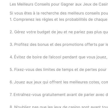
Les Meilleurs Conseils pour Gagner aux Jeux de Cas
Si vous êtes à la recherche des meilleurs conseils po
1. Comprenez les règles et les probabilités de chaque 
2. Gérez votre budget de jeu et ne pariez pas plus 
3. Profitez des bonus et des promotions offerts par 
4. Évitez de boire de l’alcool pendant que vous jouez,
5. Fixez-vous des limites de temps et de pertes pour 
6. Jouez aux jeux qui offrent les meilleures cotes, com
7. Entraînez-vous gratuitement avant de parier avec d
8. N’oubliez pas que les jeux de casino sont avant t