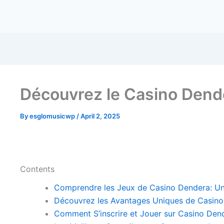
Skip
to
content
Découvrez le Casino Dende
By
esglomusicwp
/
April 2, 2025
Contents
Comprendre les Jeux de Casino Dendera: Un 
Découvrez les Avantages Uniques de Casino
Comment S’inscrire et Jouer sur Casino Den