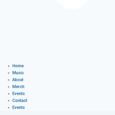
Home
Music
About
Merch
Events
Contact
Events