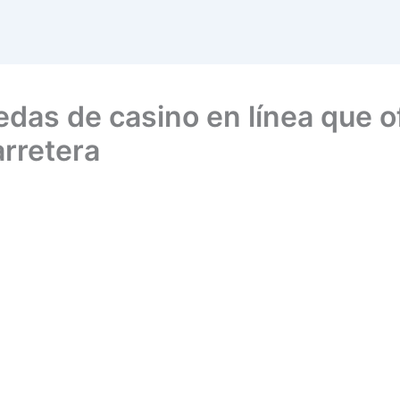
as de casino en línea que of
arretera