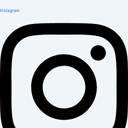
Instagram