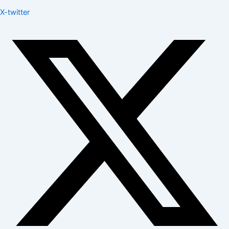
X-twitter