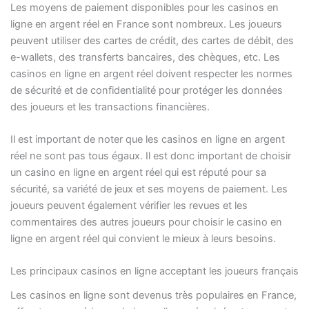
Les moyens de paiement disponibles pour les casinos en
ligne en argent réel en France sont nombreux. Les joueurs
peuvent utiliser des cartes de crédit, des cartes de débit, des
e-wallets, des transferts bancaires, des chèques, etc. Les
casinos en ligne en argent réel doivent respecter les normes
de sécurité et de confidentialité pour protéger les données
des joueurs et les transactions financières.
Il est important de noter que les casinos en ligne en argent
réel ne sont pas tous égaux. Il est donc important de choisir
un casino en ligne en argent réel qui est réputé pour sa
sécurité, sa variété de jeux et ses moyens de paiement. Les
joueurs peuvent également vérifier les revues et les
commentaires des autres joueurs pour choisir le casino en
ligne en argent réel qui convient le mieux à leurs besoins.
Les principaux casinos en ligne acceptant les joueurs français
Les casinos en ligne sont devenus très populaires en France,