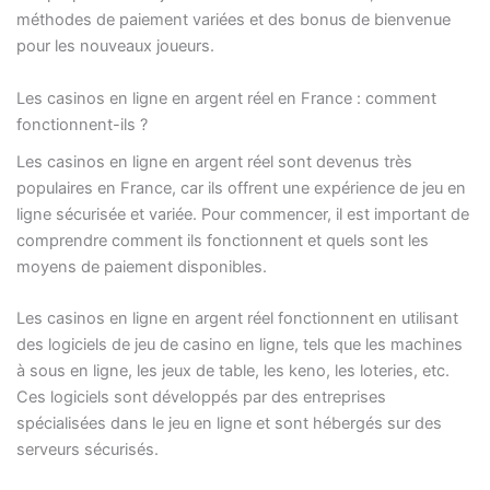
méthodes de paiement variées et des bonus de bienvenue
pour les nouveaux joueurs.
Les casinos en ligne en argent réel en France : comment
fonctionnent-ils ?
Les casinos en ligne en argent réel sont devenus très
populaires en France, car ils offrent une expérience de jeu en
ligne sécurisée et variée. Pour commencer, il est important de
comprendre comment ils fonctionnent et quels sont les
moyens de paiement disponibles.
Les casinos en ligne en argent réel fonctionnent en utilisant
des logiciels de jeu de casino en ligne, tels que les machines
à sous en ligne, les jeux de table, les keno, les loteries, etc.
Ces logiciels sont développés par des entreprises
spécialisées dans le jeu en ligne et sont hébergés sur des
serveurs sécurisés.