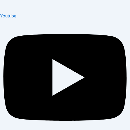
Youtube