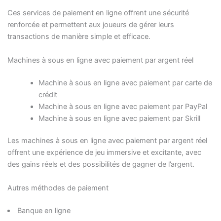
Ces services de paiement en ligne offrent une sécurité
renforcée et permettent aux joueurs de gérer leurs
transactions de manière simple et efficace.
Machines à sous en ligne avec paiement par argent réel
Machine à sous en ligne avec paiement par carte de
crédit
Machine à sous en ligne avec paiement par PayPal
Machine à sous en ligne avec paiement par Skrill
Les machines à sous en ligne avec paiement par argent réel
offrent une expérience de jeu immersive et excitante, avec
des gains réels et des possibilités de gagner de l’argent.
Autres méthodes de paiement
Banque en ligne