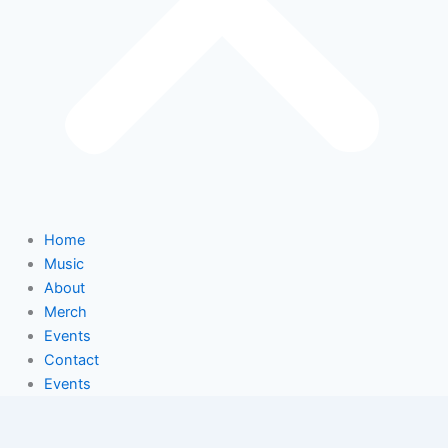
Home
Music
About
Merch
Events
Contact
Events