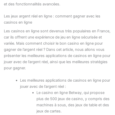
et des fonctionnalités avancées.
Les jeux argent réel en ligne : comment gagner avec les
casinos en ligne
Les casinos en ligne sont devenus très populaires en France,
car ils offrent une expérience de jeu en ligne sécurisée et
variée. Mais comment choisir le bon casino en ligne pour
gagner de l’argent réel ? Dans cet article, nous allons vous
présenter les meilleures applications de casinos en ligne pour
jouer avec de l’argent réel, ainsi que les meilleures stratégies
pour gagner.
Les meilleures applications de casinos en ligne pour
jouer avec de l’argent réel :
Le casino en ligne Betway, qui propose
plus de 500 jeux de casino, y compris des
machines à sous, des jeux de table et des
jeux de cartes.