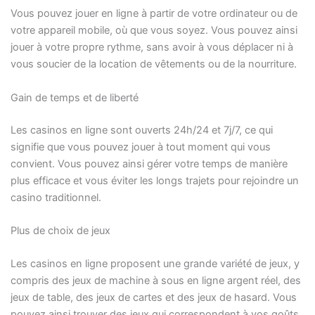
Vous pouvez jouer en ligne à partir de votre ordinateur ou de
votre appareil mobile, où que vous soyez. Vous pouvez ainsi
jouer à votre propre rythme, sans avoir à vous déplacer ni à
vous soucier de la location de vêtements ou de la nourriture.
Gain de temps et de liberté
Les casinos en ligne sont ouverts 24h/24 et 7j/7, ce qui
signifie que vous pouvez jouer à tout moment qui vous
convient. Vous pouvez ainsi gérer votre temps de manière
plus efficace et vous éviter les longs trajets pour rejoindre un
casino traditionnel.
Plus de choix de jeux
Les casinos en ligne proposent une grande variété de jeux, y
compris des jeux de machine à sous en ligne argent réel, des
jeux de table, des jeux de cartes et des jeux de hasard. Vous
pouvez ainsi trouver des jeux qui correspondent à vos goûts