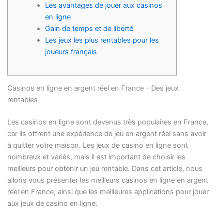
Les avantages de jouer aux casinos
en ligne
Gain de temps et de liberté
Les jeux les plus rentables pour les
joueurs français
Casinos en ligne en argent réel en France – Des jeux
rentables
Les casinos en ligne sont devenus très populaires en France,
car ils offrent une expérience de jeu en argent réel sans avoir
à quitter votre maison. Les jeux de casino en ligne sont
nombreux et variés, mais il est important de choisir les
meilleurs pour obtenir un jeu rentable. Dans cet article, nous
allons vous présenter les meilleurs casinos en ligne en argent
réel en France, ainsi que les meilleures applications pour jouer
aux jeux de casino en ligne.