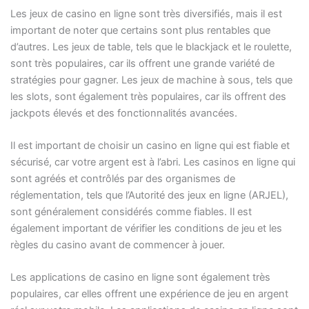
Les jeux de casino en ligne sont très diversifiés, mais il est
important de noter que certains sont plus rentables que
d’autres. Les jeux de table, tels que le blackjack et le roulette,
sont très populaires, car ils offrent une grande variété de
stratégies pour gagner. Les jeux de machine à sous, tels que
les slots, sont également très populaires, car ils offrent des
jackpots élevés et des fonctionnalités avancées.
Il est important de choisir un casino en ligne qui est fiable et
sécurisé, car votre argent est à l’abri. Les casinos en ligne qui
sont agréés et contrôlés par des organismes de
réglementation, tels que l’Autorité des jeux en ligne (ARJEL),
sont généralement considérés comme fiables. Il est
également important de vérifier les conditions de jeu et les
règles du casino avant de commencer à jouer.
Les applications de casino en ligne sont également très
populaires, car elles offrent une expérience de jeu en argent