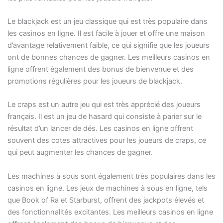
Le blackjack est un jeu classique qui est très populaire dans
les casinos en ligne. Il est facile à jouer et offre une maison
d’avantage relativement faible, ce qui signifie que les joueurs
ont de bonnes chances de gagner. Les meilleurs casinos en
ligne offrent également des bonus de bienvenue et des
promotions régulières pour les joueurs de blackjack.
Le craps est un autre jeu qui est très apprécié des joueurs
français. Il est un jeu de hasard qui consiste à parier sur le
résultat d’un lancer de dés. Les casinos en ligne offrent
souvent des cotes attractives pour les joueurs de craps, ce
qui peut augmenter les chances de gagner.
Les machines à sous sont également très populaires dans les
casinos en ligne. Les jeux de machines à sous en ligne, tels
que Book of Ra et Starburst, offrent des jackpots élevés et
des fonctionnalités excitantes. Les meilleurs casinos en ligne