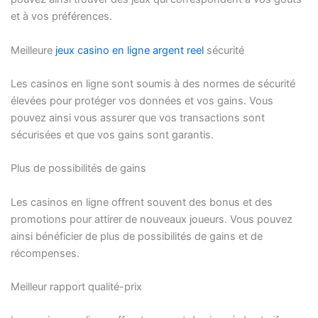
et à vos préférences.
Meilleure
jeux casino en ligne argent reel
sécurité
Les casinos en ligne sont soumis à des normes de sécurité
élevées pour protéger vos données et vos gains. Vous
pouvez ainsi vous assurer que vos transactions sont
sécurisées et que vos gains sont garantis.
Plus de possibilités de gains
Les casinos en ligne offrent souvent des bonus et des
promotions pour attirer de nouveaux joueurs. Vous pouvez
ainsi bénéficier de plus de possibilités de gains et de
récompenses.
Meilleur rapport qualité-prix