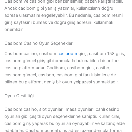
Casibom ve casibon gibi benzer isimler, bazen karıştırılabilir.
Ancak cadibom gibi yanlış yazımlar, kullanıcıların doğru
adrese ulaşmasını engelleyebilir. Bu nedenle, casibom resmi
giriş sayfasını bulmak ve doğru giriş adresini kullanmak
önemlidir.
Casibom Casino Oyun Seçenekleri
Casibom casino, casibom
casiboom
giriş, casibom 158 giriş,
casibom güncel giriş gibi aramalarla bulunabilen bir online
casino platformudur. Cadibom, casibom giris, casibo,
casibom güncel, casibon, casıbom gibi farklı isimlerle de
bilinen bu platform, geniş bir oyun yelpazesi sunmaktadır.
Oyun Çeşitliliği
Casibom casino, slot oyunları, masa oyunları, canlı casino
oyunları gibi çeşitli oyun seçeneklerine sahiptir. Kullanıcılar,
casibom giriş yaparak bu oyunları oynayabilir ve kazanç elde
edebilirler. Casibom güncel giriş adresi üzerinden platforma