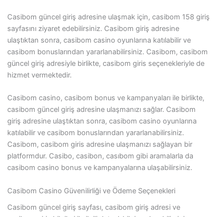
Casibom güncel giriş adresine ulaşmak için, casibom 158 giriş
sayfasını ziyaret edebilirsiniz. Casibom giriş adresine
ulaştıktan sonra, casibom casino oyunlarına katılabilir ve
casibom bonuslarından yararlanabilirsiniz. Casibom, casibom
güncel giriş adresiyle birlikte, casibom giris seçenekleriyle de
hizmet vermektedir.
Casibom casino, casibom bonus ve kampanyaları ile birlikte,
casibom güncel giriş adresine ulaşmanızı sağlar. Casibom
giriş adresine ulaştıktan sonra, casibom casino oyunlarına
katılabilir ve casibom bonuslarından yararlanabilirsiniz.
Casibom, casibom giris adresine ulaşmanızı sağlayan bir
platformdur. Casibo, casibon, casıbom gibi aramalarla da
casibom casino bonus ve kampanyalarına ulaşabilirsiniz.
Casibom Casino Güvenilirliği ve Ödeme Seçenekleri
Casibom güncel giriş sayfası, casibom giriş adresi ve