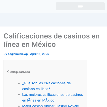
Skip
to
content
Calificaciones de casinos en
línea en México
By
esglomusicwp
/
April 15, 2025
Содержимое
¿Qué son las calificaciones de
casinos en línea?
Las mejores calificaciones de casinos
en lÃ­nea en MÃxico
Mejor casino online: Casino Royale