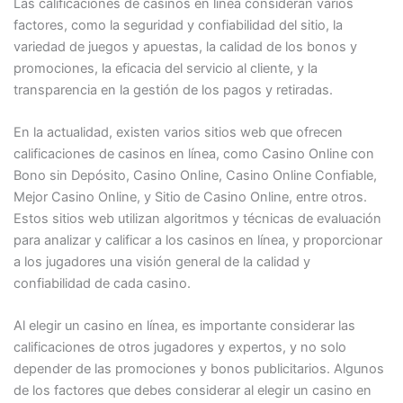
Las calificaciones de casinos en línea consideran varios
factores, como la seguridad y confiabilidad del sitio, la
variedad de juegos y apuestas, la calidad de los bonos y
promociones, la eficacia del servicio al cliente, y la
transparencia en la gestión de los pagos y retiradas.
En la actualidad, existen varios sitios web que ofrecen
calificaciones de casinos en línea, como Casino Online con
Bono sin Depósito, Casino Online, Casino Online Confiable,
Mejor Casino Online, y Sitio de Casino Online, entre otros.
Estos sitios web utilizan algoritmos y técnicas de evaluación
para analizar y calificar a los casinos en línea, y proporcionar
a los jugadores una visión general de la calidad y
confiabilidad de cada casino.
Al elegir un casino en línea, es importante considerar las
calificaciones de otros jugadores y expertos, y no solo
depender de las promociones y bonos publicitarios. Algunos
de los factores que debes considerar al elegir un casino en