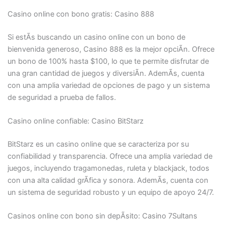
Casino online con bono gratis: Casino 888
Si estÃs buscando un casino online con un bono de
bienvenida generoso, Casino 888 es la mejor opciÃn. Ofrece
un bono de 100% hasta $100, lo que te permite disfrutar de
una gran cantidad de juegos y diversiÃn. AdemÃs, cuenta
con una amplia variedad de opciones de pago y un sistema
de seguridad a prueba de fallos.
Casino online confiable: Casino BitStarz
BitStarz es un casino online que se caracteriza por su
confiabilidad y transparencia. Ofrece una amplia variedad de
juegos, incluyendo tragamonedas, ruleta y blackjack, todos
con una alta calidad grÃfica y sonora. AdemÃs, cuenta con
un sistema de seguridad robusto y un equipo de apoyo 24/7.
Casinos online con bono sin depÃsito: Casino 7Sultans