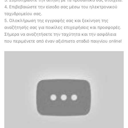
4. Επιβεβαιώστε την είσοδο σας μέσω του ηλεκτρονικού
ταχυδρομείου σας.
5. Ολοκλήρωση της εγγραφής σας και ξεκίνηση της
αναζήτησής σας για ποικίλες επιχειρήσεις και προσφορές.
Σήμερα να αναζητήσετε την ταχύτητα και την ασφάλεια
που περιμένετε από έναν αξιόπιστο σταδιό παιγνίου online!