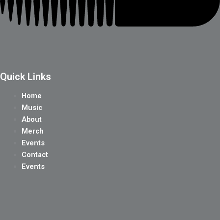
Quick Links
Home
Music
About
Merch
Events
Contact
Events