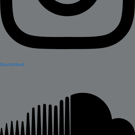
Soundcloud