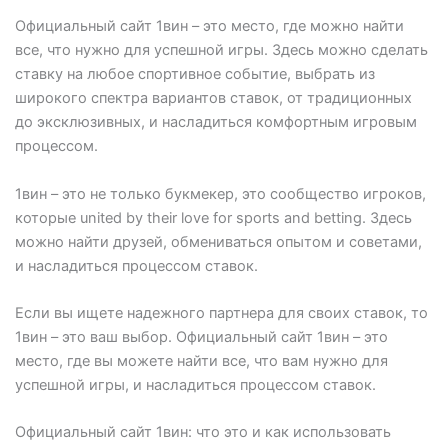
Официальный сайт 1вин – это место, где можно найти
все, что нужно для успешной игры. Здесь можно сделать
ставку на любое спортивное событие, выбрать из
широкого спектра вариантов ставок, от традиционных
до эксклюзивных, и насладиться комфортным игровым
процессом.
1вин – это не только букмекер, это сообщество игроков,
которые united by their love for sports and betting. Здесь
можно найти друзей, обмениваться опытом и советами,
и насладиться процессом ставок.
Если вы ищете надежного партнера для своих ставок, то
1вин – это ваш выбор. Официальный сайт 1вин – это
место, где вы можете найти все, что вам нужно для
успешной игры, и насладиться процессом ставок.
Официальный сайт 1вин: что это и как использовать