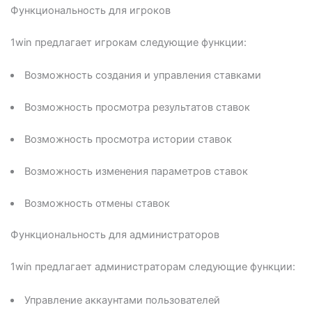
Функциональность для игроков
1win предлагает игрокам следующие функции:
Возможность создания и управления ставками
Возможность просмотра результатов ставок
Возможность просмотра истории ставок
Возможность изменения параметров ставок
Возможность отмены ставок
Функциональность для администраторов
1win предлагает администраторам следующие функции:
Управление аккаунтами пользователей