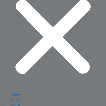
Home
Music
About