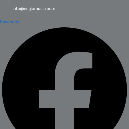
info@esglomusic.com
Facebook