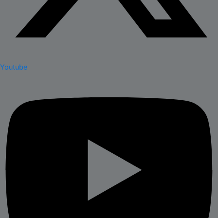
Youtube